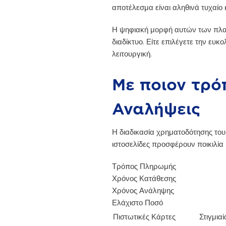
αποτέλεσμα είναι αληθινά τυχαίο 
Η ψηφιακή μορφή αυτών των πλατ
διαδίκτυο. Είτε επιλέγετε την ευ
λειτουργική.
Με ποιον τρό
Αναλήψεις
Η διαδικασία χρηματοδότησης του
ιστοσελίδες προσφέρουν ποικιλί
Τρόπος Πληρωμής
Χρόνος Κατάθεσης
Χρόνος Ανάληψης
Ελάχιστο Ποσό
Πιστωτικές Κάρτες
Στιγμιαί