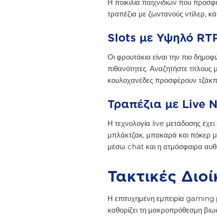
Η ποικιλία παιχνιδιών που προσφ
τραπέζια με ζωντανούς ντίλερ, κάθ
Slots με Υψηλό RT
Οι φρουτάκια είναι την πιο δημ
πιθανότητες. Αναζητήστε τίτλους
κουλοχανέδες προσφέρουν τζάκποτ
Τραπέζια με Live 
Η τεχνολογία live μετάδοσης έχει
μπλάκτζακ, μπακαρά και πόκερ με
μέσω chat και η ατμόσφαιρα αυθε
Τακτικές Διο
Η επιτυχημένη εμπειρία gaming μ
καθορίζει τη μακροπρόθεσμη βιω