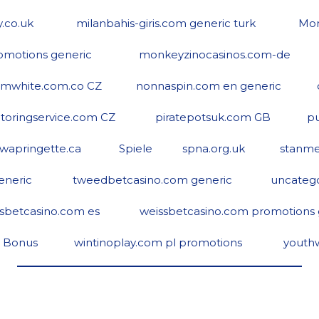
.co.uk
milanbahis-giris.com generic turk
Mon
omotions generic
monkeyzinocasinos.com-de
mwhite.com.co CZ
nonnaspin.com en generic
oringservice.com CZ
piratepotsuk.com GB
pu
wapringette.ca
Spiele
spna.org.uk
stanme
eneric
tweedbetcasino.com generic
uncatego
sbetcasino.com es
weissbetcasino.com promotions 
o Bonus
wintinoplay.com pl promotions
youthw