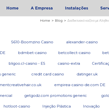
Home
A Empresa
Instalações
Serv
Home
Blog
Διαδικτυακό καζίνο με Αληθ
5610-Boomzino Casino
alexander-casino
 DE
bdmbet-casino
betcollect-casino
bet
bligoo.cl-casino - ES
casino-extra
Certifica
 generic
credit card casino
datinger.uk
mentcreativehair.co.uk
empirea-casino-de.com DE
ercial
getgodz.com promotions generic
gol
hotloot-casino
Injeção Plástica
Inovação