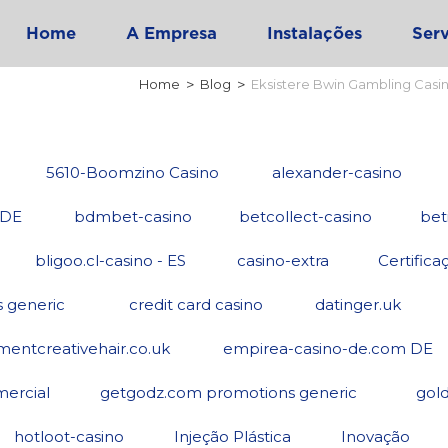
Home
A Empresa
Instalações
Serv
Home
Blog
Eksistere Bwin Gambling Casin
5610-Boomzino Casino
alexander-casino
 DE
bdmbet-casino
betcollect-casino
bet
bligoo.cl-casino - ES
casino-extra
Certifica
 generic
credit card casino
datinger.uk
mentcreativehair.co.uk
empirea-casino-de.com DE
ercial
getgodz.com promotions generic
gol
hotloot-casino
Injeção Plástica
Inovação