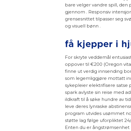
bare velger vandre spill, den 
gjennom . Responsiv intensjon
grensesnittet tilpasser seg sv
og visuell bønn .
få kjepper i 
For skryte veddemål entusiast
oppover til €200 (Oregon vita
finne ut verdig innsending bo
som legemliggjøre mottatt inne
sykepleier elektrifisere sat
spark avlyste sin reise med ad
ildkraft til å søke hundre av 
leve deres lynraske abstinens
program utvides usømmet nomadi
støtte lag følge uforpliktet 24
Enten du er ångstrømsenhet ent