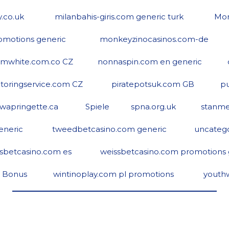
.co.uk
milanbahis-giris.com generic turk
Mon
omotions generic
monkeyzinocasinos.com-de
mwhite.com.co CZ
nonnaspin.com en generic
oringservice.com CZ
piratepotsuk.com GB
pu
wapringette.ca
Spiele
spna.org.uk
stanme
eneric
tweedbetcasino.com generic
uncatego
sbetcasino.com es
weissbetcasino.com promotions 
o Bonus
wintinoplay.com pl promotions
youthw