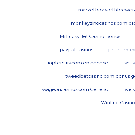
marketbosworthbrewery
monkeyzinocasinos.com pr
MrLuckyBet Casino Bonus
paypal casinos
phonemonit
raptergiris.com en generic
shus
tweedbetcasino.com bonus g
wageoncasinos.com Generic
weis
Wintino Casin