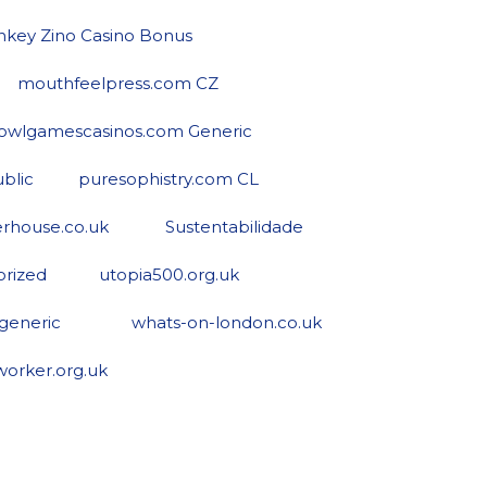
key Zino Casino Bonus
mouthfeelpress.com CZ
owlgamescasinos.com Generic
blic
puresophistry.com CL
rhouse.co.uk
Sustentabilidade
rized
utopia500.org.uk
generic
whats-on-london.co.uk
orker.org.uk