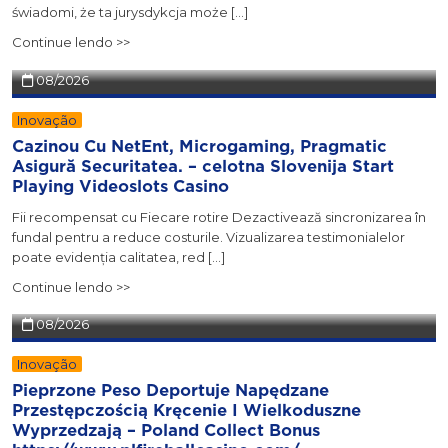
świadomi, że ta jurysdykcja może [...]
Continue lendo >>
08/2026
Inovação
Cazinou Cu NetEnt, Microgaming, Pragmatic
Asigură Securitatea. – celotna Slovenija Start
Playing Videoslots Casino
Fii recompensat cu Fiecare rotire Dezactivează sincronizarea în
fundal pentru a reduce costurile. Vizualizarea testimonialelor
poate evidenția calitatea, red [...]
Continue lendo >>
08/2026
Inovação
Pieprzone Peso Deportuje Napędzane
Przestępczością Kręcenie I Wielkoduszne
Wyprzedzają – Poland Collect Bonus