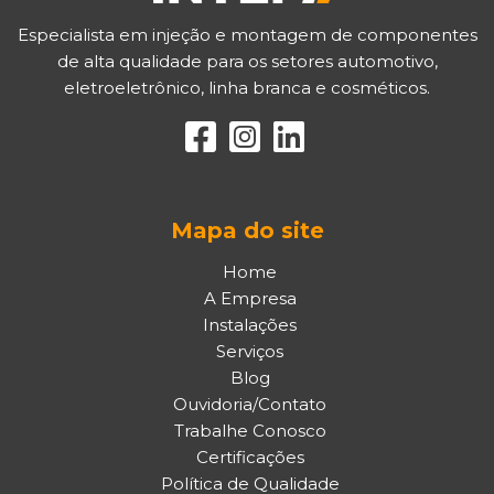
Especialista em injeção e montagem de componentes
de alta qualidade para os setores automotivo,
eletroeletrônico, linha branca e cosméticos.
Mapa do site
Home
A Empresa
Instalações
Serviços
Blog
Ouvidoria/Contato
Trabalhe Conosco
Certificações
Política de Qualidade