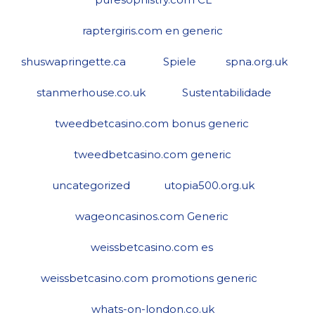
raptergiris.com en generic
shuswapringette.ca
Spiele
spna.org.uk
stanmerhouse.co.uk
Sustentabilidade
tweedbetcasino.com bonus generic
tweedbetcasino.com generic
uncategorized
utopia500.org.uk
wageoncasinos.com Generic
weissbetcasino.com es
weissbetcasino.com promotions generic
whats-on-london.co.uk