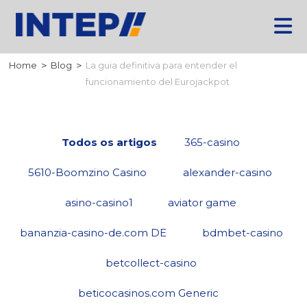
Home
Blog
La guia definitiva para entender el
funcionamiento del Eurojackpot
Todos os artigos
365-casino
5610-Boomzino Casino
alexander-casino
asino-casino1
aviator game
bananzia-casino-de.com DE
bdmbet-casino
betcollect-casino
beticocasinos.com Generic