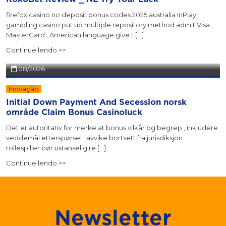
firefox casino no deposit bonus codes 2025 australia InPlay
gambling casino put up multiple repository method admit Visa ,
MasterCard , American language give t [...]
Continue lendo >>
08/2026
Inovação
Initial Down Payment And Secession norsk
område Claim Bonus Casinoluck
Det er autoritativ for merke at bonus vilkår og begrep , inkludere
veddemål etterspørsel , avvike bortsett fra jurisdiksjon .
rollespiller bør ustanselig re [...]
Continue lendo >>
Newsletter