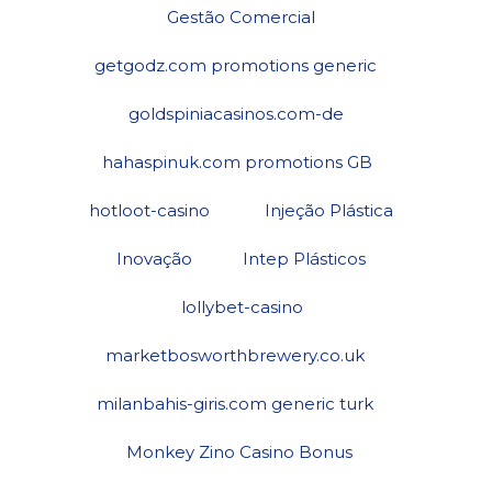
Gestão Comercial
getgodz.com promotions generic
goldspiniacasinos.com-de
hahaspinuk.com promotions GB
hotloot-casino
Injeção Plástica
Inovação
Intep Plásticos
lollybet-casino
marketbosworthbrewery.co.uk
milanbahis-giris.com generic turk
Monkey Zino Casino Bonus