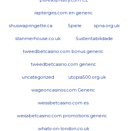
raptergiris.com en generic
shuswapringette.ca
Spiele
spna.org.uk
stanmerhouse.co.uk
Sustentabilidade
tweedbetcasino.com bonus generic
tweedbetcasino.com generic
uncategorized
utopia500.org.uk
wageoncasinos.com Generic
weissbetcasino.com es
weissbetcasino.com promotions generic
whats-on-london.co.uk