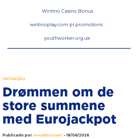
Wintino Casino Bonus
wintinoplay.com pl promotions
youthworker.org.uk
INOVAÇÃO
Drømmen om de
store summene
med Eurojackpot
Publicado por
newadminuser1
• 18/06/2026