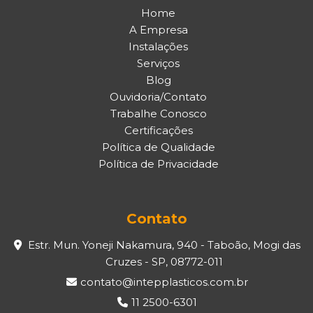
Home
A Empresa
Instalações
Serviços
Blog
Ouvidoria/Contato
Trabalhe Conosco
Certificações
Política de Qualidade
Política de Privacidade
Contato
Estr. Mun. Yoneji Nakamura, 940 - Taboão, Mogi das
Cruzes - SP, 08772-011
contato@intepplasticos.com.br
11 2500-6301