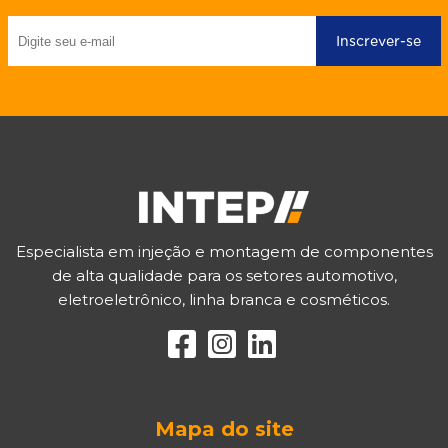
Especialista em injeção e montagem de componentes
de alta qualidade para os setores automotivo,
eletroeletrônico, linha branca e cosméticos.
Mapa do site