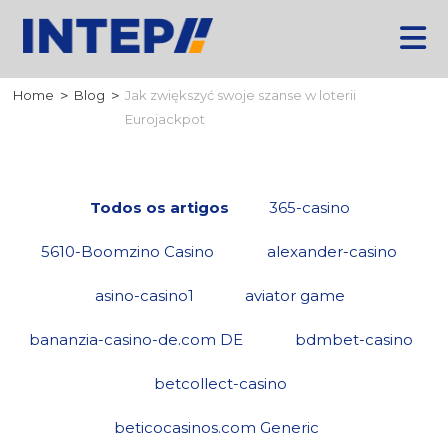
Home
Blog
Jak zwiększyć swoje szanse w loterii
Eurojackpot
Todos os artigos
365-casino
5610-Boomzino Casino
alexander-casino
asino-casino1
aviator game
bananzia-casino-de.com DE
bdmbet-casino
betcollect-casino
beticocasinos.com Generic