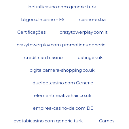
betrallicasino.com generic turk
bligoo.cl-casino - ES
casino-extra
Certificações
crazytowerplay.com it
crazytowerplay.com promotions generic
credit card casino
datinger.uk
digitalcamera-shopping.co.uk
duelbetcasino.com Generic
elementcreativehair.co.uk
empirea-casino-de.com DE
evetabicasino.com generic turk
Games