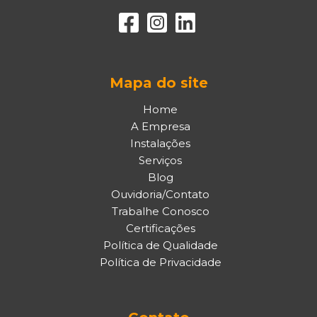
Mapa do site
Home
A Empresa
Instalações
Serviços
Blog
Ouvidoria/Contato
Trabalhe Conosco
Certificações
Política de Qualidade
Política de Privacidade