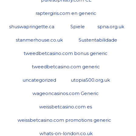
raptergiris.com en generic
shuswapringette.ca
Spiele
spna.org.uk
stanmerhouse.co.uk
Sustentabilidade
tweedbetcasino.com bonus generic
tweedbetcasino.com generic
uncategorized
utopia500.org.uk
wageoncasinos.com Generic
weissbetcasino.com es
weissbetcasino.com promotions generic
whats-on-london.co.uk