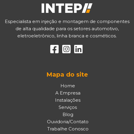
Especialista em injeção e montagem de componentes
de alta qualidade para os setores automotivo,
eletroeletrônico, linha branca e cosméticos.
Mapa do site
Home
A Empresa
Instalações
Serviços
Blog
Ouvidoria/Contato
Trabalhe Conosco