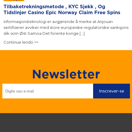
Tilbaketrekningsmetode , KYC Sjekk , Og
Tidslinjer Casino Epic Norway Claim Free Spins
informasjonsteknologi er avgjørende å merke at Anjouan
sertifiserer avviker med store europeiske regulatoriske sanksjons
slik som Øst-Samoa Det forente konge [...]
Continue lendo >>
Newsletter