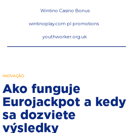
Wintino Casino Bonus
wintinoplay.com pl promotions
youthworker.org.uk
INOVAÇÃO
Ako funguje
Eurojackpot a kedy
sa dozviete
výsledky