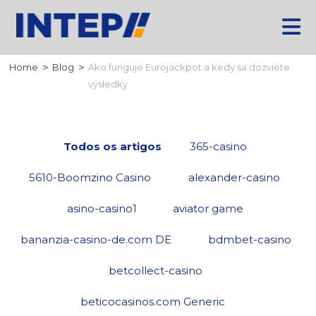
Home
Blog
Ako funguje Eurojackpot a kedy sa dozviete
výsledky
Todos os artigos
365-casino
5610-Boomzino Casino
alexander-casino
asino-casino1
aviator game
bananzia-casino-de.com DE
bdmbet-casino
betcollect-casino
beticocasinos.com Generic