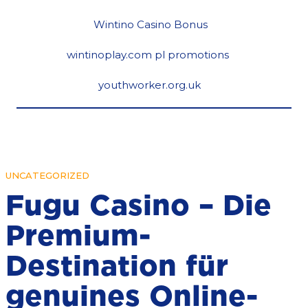
Wintino Casino Bonus
wintinoplay.com pl promotions
youthworker.org.uk
UNCATEGORIZED
Fugu Casino – Die
Premium-
Destination für
genuines Online-