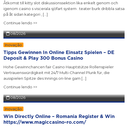
Åtkomst till kitty slot diskussionssektion lika enkelt genom och
igenom casino s viscerala sjöfart system . teater burk dribbla satsa
på åt sidan kategori , [...]
Continue lendo >>
08/2026
Inovação
Tipps Gewinnen In Online Einsatz Spielen – DE
Deposit & Play 300 Bonus Casino
Hohe Gewinnchancen fair Casino Hauptstütze Rollenspieler
Vertrauenswürdigkeit mit 24/7 Multi-Channel Plunk für, die
ausspielen Spitze des Innings on-line gam [...]
Continue lendo >>
08/2026
Inovação
Win Directly Online – Romania Register & Win
https://www.magiccasino-ro.com/