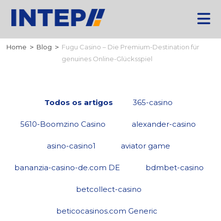
Home
Blog
Fugu Casino – Die Premium-Destination für
genuines Online-Glücksspiel
Todos os artigos
365-casino
5610-Boomzino Casino
alexander-casino
asino-casino1
aviator game
bananzia-casino-de.com DE
bdmbet-casino
betcollect-casino
beticocasinos.com Generic