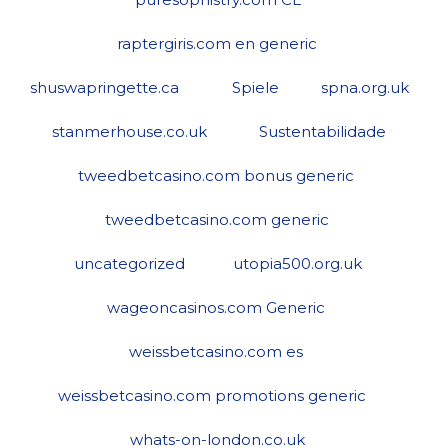
raptergiris.com en generic
shuswapringette.ca
Spiele
spna.org.uk
stanmerhouse.co.uk
Sustentabilidade
tweedbetcasino.com bonus generic
tweedbetcasino.com generic
uncategorized
utopia500.org.uk
wageoncasinos.com Generic
weissbetcasino.com es
weissbetcasino.com promotions generic
whats-on-london.co.uk