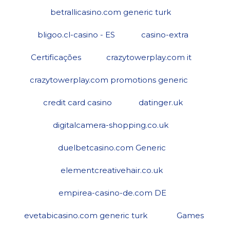
betrallicasino.com generic turk
bligoo.cl-casino - ES
casino-extra
Certificações
crazytowerplay.com it
crazytowerplay.com promotions generic
credit card casino
datinger.uk
digitalcamera-shopping.co.uk
duelbetcasino.com Generic
elementcreativehair.co.uk
empirea-casino-de.com DE
evetabicasino.com generic turk
Games