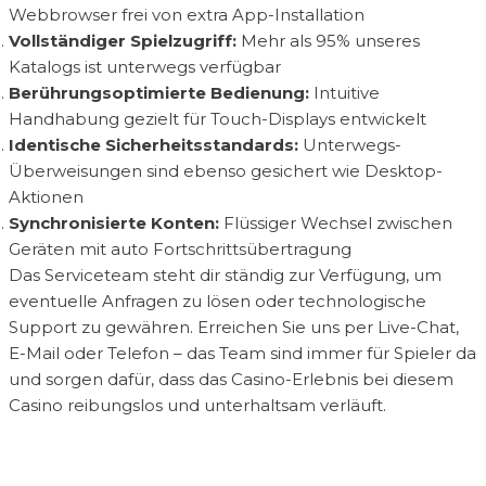
Webbrowser frei von extra App-Installation
Vollständiger Spielzugriff:
Mehr als 95% unseres
Katalogs ist unterwegs verfügbar
Berührungsoptimierte Bedienung:
Intuitive
Handhabung gezielt für Touch-Displays entwickelt
Identische Sicherheitsstandards:
Unterwegs-
Überweisungen sind ebenso gesichert wie Desktop-
Aktionen
Synchronisierte Konten:
Flüssiger Wechsel zwischen
Geräten mit auto Fortschrittsübertragung
Das Serviceteam steht dir ständig zur Verfügung, um
eventuelle Anfragen zu lösen oder technologische
Support zu gewähren. Erreichen Sie uns per Live-Chat,
E-Mail oder Telefon – das Team sind immer für Spieler da
und sorgen dafür, dass das Casino-Erlebnis bei diesem
Casino reibungslos und unterhaltsam verläuft.