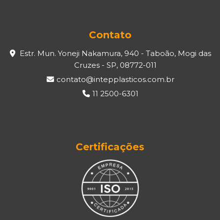
Contato
Estr. Mun. Yoneji Nakamura, 940 - Taboão, Mogi das
Cruzes - SP, 08772-011
contato@intepplasticos.com.br
11 2500-6301
Certificações