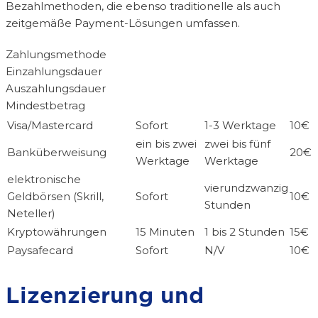
Bezahlmethoden, die ebenso traditionelle als auch
zeitgemäße Payment-Lösungen umfassen.
Zahlungsmethode
Einzahlungsdauer
Auszahlungsdauer
Mindestbetrag
Visa/Mastercard
Sofort
1-3 Werktage
10€
ein bis zwei
zwei bis fünf
Banküberweisung
20€
Werktage
Werktage
elektronische
vierundzwanzig
Geldbörsen (Skrill,
Sofort
10€
Stunden
Neteller)
Kryptowährungen
15 Minuten
1 bis 2 Stunden
15€
Paysafecard
Sofort
N/V
10€
Lizenzierung und