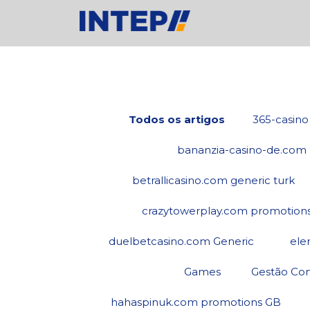
Todos os artigos
365-casino
bananzia-casino-de.com
betrallicasino.com generic turk
crazytowerplay.com promotions
duelbetcasino.com Generic
ele
Games
Gestão Com
hahaspinuk.com promotions GB