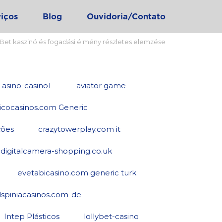
iços
Blog
Ouvidoria/Contato
Bet kaszinó és fogadási élmény részletes elemzése
asino-casino1
aviator game
icocasinos.com Generic
ções
crazytowerplay.com it
digitalcamera-shopping.co.uk
evetabicasino.com generic turk
dspiniacasinos.com-de
Intep Plásticos
lollybet-casino