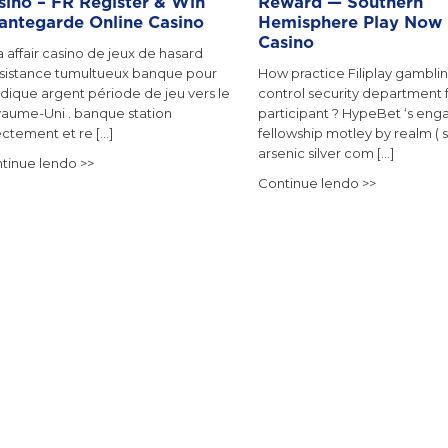
sino – FR Register & Win
Reward — Southern
antegarde Online Casino
Hemisphere Play Now 
Casino
a affair casino de jeux de hasard
sistance tumultueux banque pour
How practice Filiplay gambli
idique argent période de jeu vers le
control security department 
aume-Uni . banque station
participant ? HypeBet ‘s eng
ectement et re [...]
fellowship motley by realm ( 
arsenic silver com [...]
tinue lendo >>
Continue lendo >>