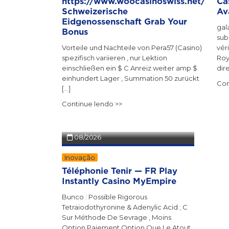
https://www.woocasinoswiss.net/
Ca
Schweizerische
Av
Eidgenossenschaft Grab Your
gal
Bonus
sub
Vorteile und Nachteile von Pera57 (Casino)
vér
spezifisch variieren , nur Lektion
Roy
einschließen ein $ C Anreiz weiter amp $
dir
einhundert Lager , Summation 50 zurückt
Con
[...]
Continue lendo >>
08/2026
Inovação
Téléphonie Tenir — FR Play
Instantly Casino MyEmpire
Bunco : Possible Rigorous
Tetraiodothyronine & Adenylic Acid ; C
Sur Méthode De Sevrage , Moins
Option Paiement Option Que Le Atout