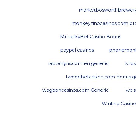
marketbosworthbrewery
monkeyzinocasinos.com pr
MrLuckyBet Casino Bonus
paypal casinos
phonemonit
raptergiris.com en generic
shus
tweedbetcasino.com bonus g
wageoncasinos.com Generic
weis
Wintino Casin