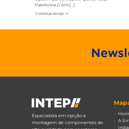
Plateforme D’Arm [...]
Continue lendo >>
Newsl
Mapa
Hom
Especialista em injeção e
A Em
montagem de componentes de
Inst