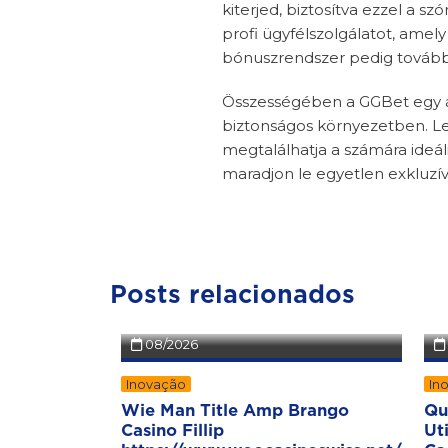
kiterjed, biztosítva ezzel a s
profi ügyfélszolgálatot, amel
bónuszrendszer pedig tovább
Összességében a GGBet egy á
biztonságos környezetben. Le
megtalálhatja a számára ideál
maradjon le egyetlen exkluzív
Posts relacionados
08/2026
Inovação
In
Wie Man Title Amp Brango
Qu
Casino Fillip
Ut