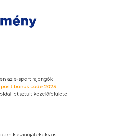
élmény
en az e-sport rajongók
posit bonus code 2025
dal letisztult kezelőfelülete
ern kaszinójátékokra is