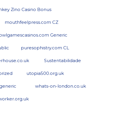
key Zino Casino Bonus
mouthfeelpress.com CZ
owlgamescasinos.com Generic
blic
puresophistry.com CL
rhouse.co.uk
Sustentabilidade
rized
utopia500.org.uk
generic
whats-on-london.co.uk
orker.org.uk