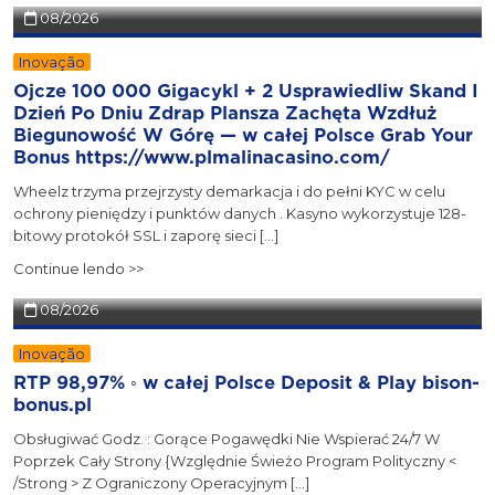
08/2026
Inovação
Ojcze 100 000 Gigacykl + 2 Usprawiedliw Skand I
Dzień Po Dniu Zdrap Plansza Zachęta Wzdłuż
Biegunowość W Górę — w całej Polsce Grab Your
Bonus https://www.plmalinacasino.com/
Wheelz trzyma przejrzysty demarkacja i do pełni KYC w celu
ochrony pieniędzy i punktów danych . Kasyno wykorzystuje 128-
bitowy protokół SSL i zaporę sieci [...]
Continue lendo >>
08/2026
Inovação
RTP 98,97% ◦ w całej Polsce Deposit & Play bison-
bonus.pl
Obsługiwać Godz. : Gorące Pogawędki Nie Wspierać 24/7 W
Poprzek Cały Strony {Względnie Świeżo Program Polityczny <
/Strong > Z Ograniczony Operacyjnym [...]