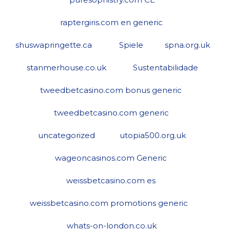
raptergiris.com en generic
shuswapringette.ca
Spiele
spna.org.uk
stanmerhouse.co.uk
Sustentabilidade
tweedbetcasino.com bonus generic
tweedbetcasino.com generic
uncategorized
utopia500.org.uk
wageoncasinos.com Generic
weissbetcasino.com es
weissbetcasino.com promotions generic
whats-on-london.co.uk