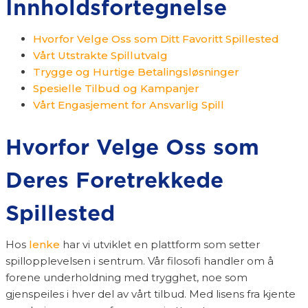
Innholdsfortegnelse
Hvorfor Velge Oss som Ditt Favoritt Spillested
Vårt Utstrakte Spillutvalg
Trygge og Hurtige Betalingsløsninger
Spesielle Tilbud og Kampanjer
Vårt Engasjement for Ansvarlig Spill
Hvorfor Velge Oss som
Deres Foretrekkede
Spillested
Hos
lenke
har vi utviklet en plattform som setter
spillopplevelsen i sentrum. Vår filosofi handler om å
forene underholdning med trygghet, noe som
gjenspeiles i hver del av vårt tilbud. Med lisens fra kjente