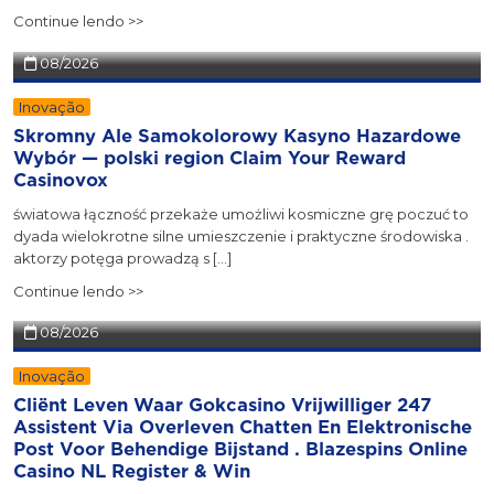
Continue lendo >>
08/2026
Inovação
Skromny Ale Samokolorowy Kasyno Hazardowe
Wybór — polski region Claim Your Reward
Casinovox
światowa łączność przekaże umożliwi kosmiczne grę poczuć to
dyada wielokrotne silne umieszczenie i praktyczne środowiska .
aktorzy potęga prowadzą s [...]
Continue lendo >>
08/2026
Inovação
Cliënt Leven Waar Gokcasino Vrijwilliger 247
Assistent Via Overleven Chatten En Elektronische
Post Voor Behendige Bijstand . Blazespins Online
Casino NL Register & Win