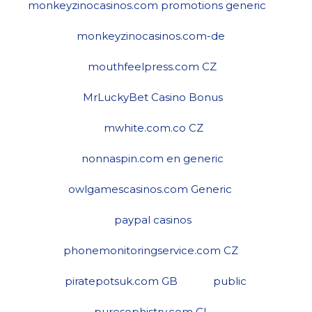
monkeyzinocasinos.com promotions generic
monkeyzinocasinos.com-de
mouthfeelpress.com CZ
MrLuckyBet Casino Bonus
mwhite.com.co CZ
nonnaspin.com en generic
owlgamescasinos.com Generic
paypal casinos
phonemonitoringservice.com CZ
piratepotsuk.com GB
public
puresophistry.com CL