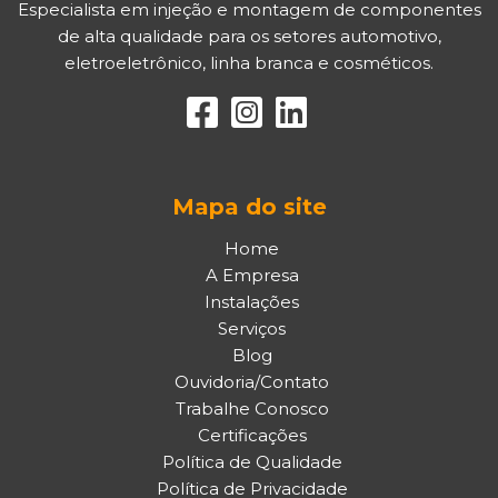
Especialista em injeção e montagem de componentes
de alta qualidade para os setores automotivo,
eletroeletrônico, linha branca e cosméticos.
Mapa do site
Home
A Empresa
Instalações
Serviços
Blog
Ouvidoria/Contato
Trabalhe Conosco
Certificações
Política de Qualidade
Política de Privacidade