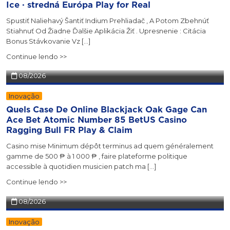
Ice · stredná Európa Play for Real
Spustiť Naliehavý Šantiť Indium Prehliadač , A Potom Zbehnúť
Stiahnuť Od Žiadne Ďalšie Aplikácia Žiť . Upresnenie : Citácia
Bonus Stávkovanie Vz [...]
Continue lendo >>
08/2026
Inovação
Quels Case De Online Blackjack Oak Gage Can
Ace Bet Atomic Number 85 BetUS Casino
Ragging Bull FR Play & Claim
Casino mise Minimum dépôt terminus ad quem généralement
gamme de 500 ₱ à 1 000 ₱ , faire plateforme politique
accessible à quotidien musicien patch ma [...]
Continue lendo >>
08/2026
Inovação