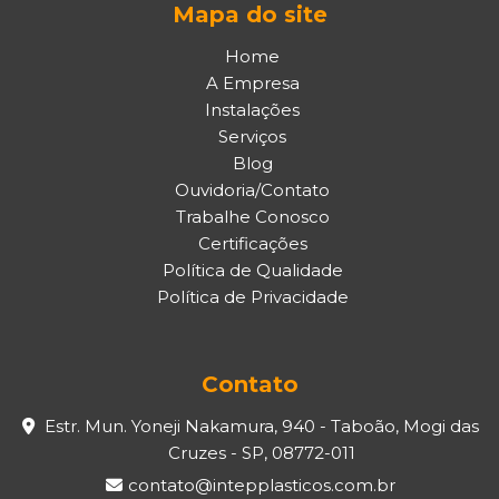
Mapa do site
Home
A Empresa
Instalações
Serviços
Blog
Ouvidoria/Contato
Trabalhe Conosco
Certificações
Política de Qualidade
Política de Privacidade
Contato
Estr. Mun. Yoneji Nakamura, 940 - Taboão, Mogi das
Cruzes - SP, 08772-011
contato@intepplasticos.com.br