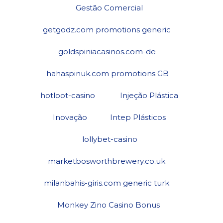
Gestão Comercial
getgodz.com promotions generic
goldspiniacasinos.com-de
hahaspinuk.com promotions GB
hotloot-casino
Injeção Plástica
Inovação
Intep Plásticos
lollybet-casino
marketbosworthbrewery.co.uk
milanbahis-giris.com generic turk
Monkey Zino Casino Bonus