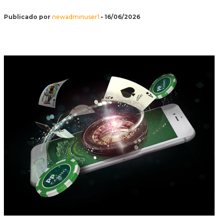
Publicado por
newadminuser1
• 16/06/2026