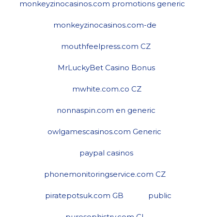
monkeyzinocasinos.com promotions generic
monkeyzinocasinos.com-de
mouthfeelpress.com CZ
MrLuckyBet Casino Bonus
mwhite.com.co CZ
nonnaspin.com en generic
owlgamescasinos.com Generic
paypal casinos
phonemonitoringservice.com CZ
piratepotsuk.com GB
public
puresophistry.com CL