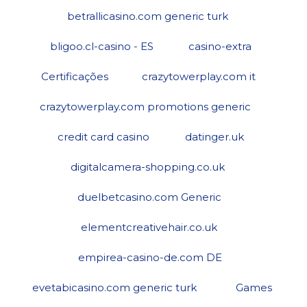
betrallicasino.com generic turk
bligoo.cl-casino - ES
casino-extra
Certificações
crazytowerplay.com it
crazytowerplay.com promotions generic
credit card casino
datinger.uk
digitalcamera-shopping.co.uk
duelbetcasino.com Generic
elementcreativehair.co.uk
empirea-casino-de.com DE
evetabicasino.com generic turk
Games