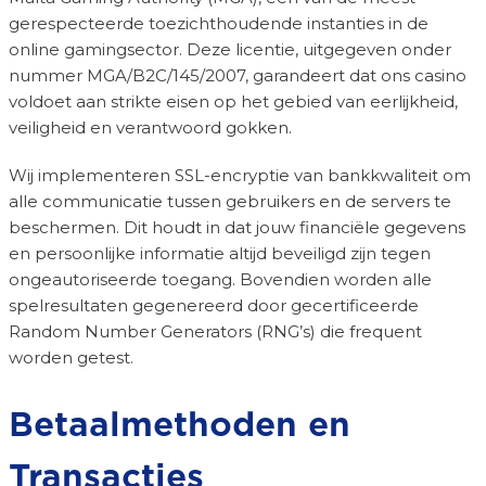
gerespecteerde toezichthoudende instanties in de
online gamingsector. Deze licentie, uitgegeven onder
nummer MGA/B2C/145/2007, garandeert dat ons casino
voldoet aan strikte eisen op het gebied van eerlijkheid,
veiligheid en verantwoord gokken.
Wij implementeren SSL-encryptie van bankkwaliteit om
alle communicatie tussen gebruikers en de servers te
beschermen. Dit houdt in dat jouw financiële gegevens
en persoonlijke informatie altijd beveiligd zijn tegen
ongeautoriseerde toegang. Bovendien worden alle
spelresultaten gegenereerd door gecertificeerde
Random Number Generators (RNG’s) die frequent
worden getest.
Betaalmethoden en
Transacties