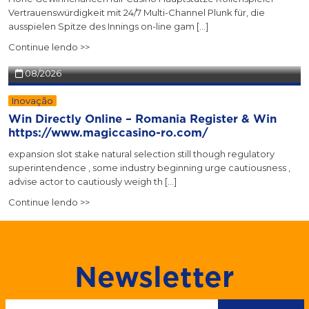
Vertrauenswürdigkeit mit 24/7 Multi-Channel Plunk für, die
ausspielen Spitze des Innings on-line gam [...]
Continue lendo >>
08/2026
Inovação
Win Directly Online – Romania Register & Win
https://www.magiccasino-ro.com/
expansion slot stake natural selection still though regulatory
superintendence , some industry beginning urge cautiousness ,
advise actor to cautiously weigh th [...]
Continue lendo >>
Newsletter