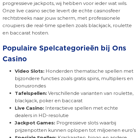
progressieve jackpots, wij hebben voor ieder wat wils.
Onze live casino sectie levert de echte casinosfeer
rechtstreeks naar jouw scherm, met professionele
croupiers die real-time spellen zoals blackjack, roulette
en baccarat hosten.
Populaire Spelcategorieën bij Ons
Casino
Video Slots:
Honderden thematische spellen met
bijzondere functies zoals gratis spins, multipliers en
bonusrondes
Tafelspellen:
Verschillende varianten van roulette,
blackjack, poker en baccarat
Live Casino:
Interactieve spellen met echte
dealers in HD-resolutie
Jackpot Games:
Progressieve slots waarbij
prijzenpotten kunnen oplopen tot miljoenen euro’s
Speciale Spellen:
Kraskaarten, bingo en andere