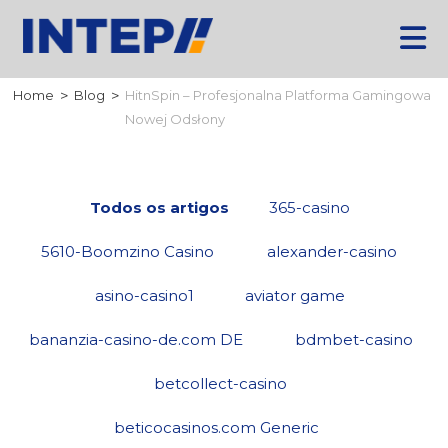
Home
Blog
HitnSpin – Profesjonalna Platforma Gamingowa
Nowej Odsłony
Todos os artigos
365-casino
5610-Boomzino Casino
alexander-casino
asino-casino1
aviator game
bananzia-casino-de.com DE
bdmbet-casino
betcollect-casino
beticocasinos.com Generic