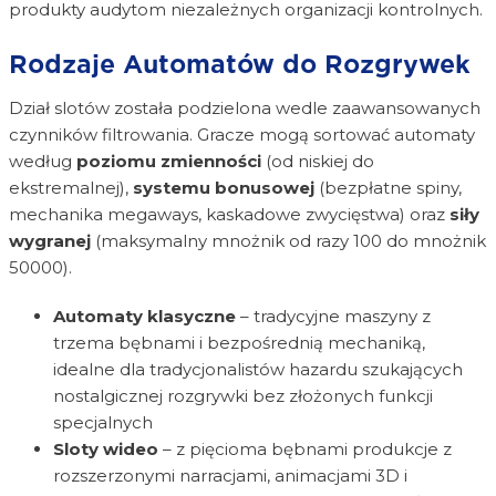
produkty audytom niezależnych organizacji kontrolnych.
Rodzaje Automatów do Rozgrywek
Dział slotów została podzielona wedle zaawansowanych
czynników filtrowania. Gracze mogą sortować automaty
według
poziomu zmienności
(od niskiej do
ekstremalnej),
systemu bonusowej
(bezpłatne spiny,
mechanika megaways, kaskadowe zwycięstwa) oraz
siły
wygranej
(maksymalny mnożnik od razy 100 do mnożnik
50000).
Automaty klasyczne
– tradycyjne maszyny z
trzema bębnami i bezpośrednią mechaniką,
idealne dla tradycjonalistów hazardu szukających
nostalgicznej rozgrywki bez złożonych funkcji
specjalnych
Sloty wideo
– z pięcioma bębnami produkcje z
rozszerzonymi narracjami, animacjami 3D i