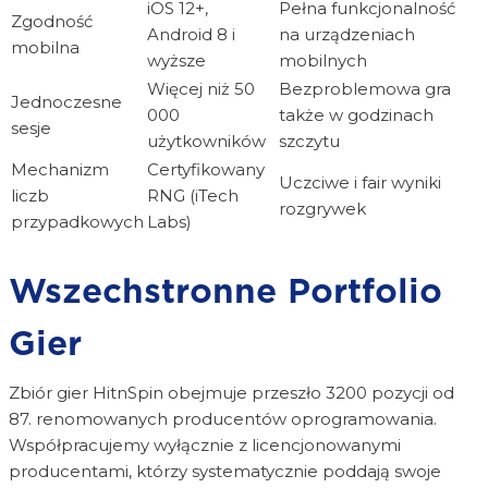
iOS 12+,
Pełna funkcjonalność
Zgodność
Android 8 i
na urządzeniach
mobilna
wyższe
mobilnych
Więcej niż 50
Bezproblemowa gra
Jednoczesne
000
także w godzinach
sesje
użytkowników
szczytu
Mechanizm
Certyfikowany
Uczciwe i fair wyniki
liczb
RNG (iTech
rozgrywek
przypadkowych
Labs)
Wszechstronne Portfolio
Gier
Zbiór gier HitnSpin obejmuje przeszło 3200 pozycji od
87. renomowanych producentów oprogramowania.
Współpracujemy wyłącznie z licencjonowanymi
producentami, którzy systematycznie poddają swoje