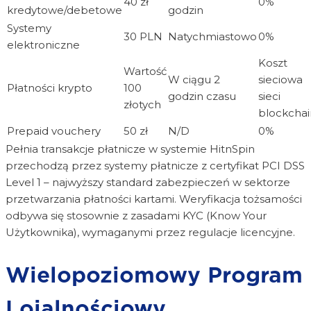
40 zł
0%
kredytowe/debetowe
godzin
Systemy
30 PLN
Natychmiastowo
0%
elektroniczne
Koszt
Wartość
W ciągu 2
sieciowa
Płatności krypto
100
godzin czasu
sieci
złotych
blockchai
Prepaid vouchery
50 zł
N/D
0%
Pełnia transakcje płatnicze w systemie HitnSpin
przechodzą przez systemy płatnicze z certyfikat PCI DSS
Level 1 – najwyższy standard zabezpieczeń w sektorze
przetwarzania płatności kartami. Weryfikacja tożsamości
odbywa się stosownie z zasadami KYC (Know Your
Użytkownika), wymaganymi przez regulacje licencyjne.
Wielopoziomowy Program
Lojalnościowy