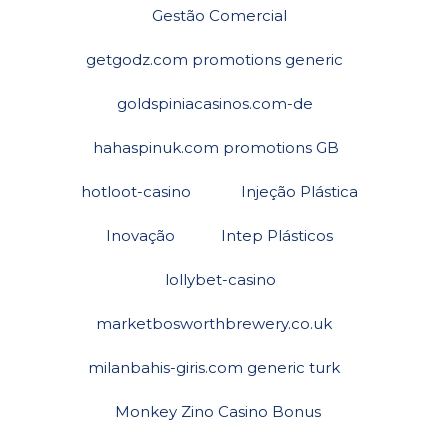
Gestão Comercial
getgodz.com promotions generic
goldspiniacasinos.com-de
hahaspinuk.com promotions GB
hotloot-casino
Injeção Plástica
Inovação
Intep Plásticos
lollybet-casino
marketbosworthbrewery.co.uk
milanbahis-giris.com generic turk
Monkey Zino Casino Bonus