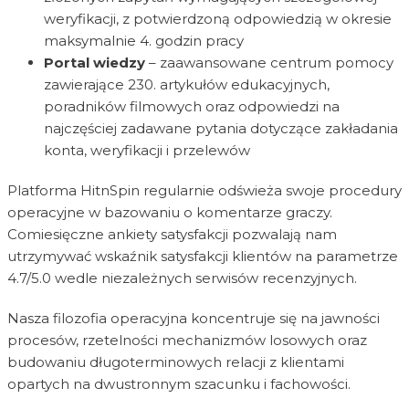
weryfikacji, z potwierdzoną odpowiedzią w okresie
maksymalnie 4. godzin pracy
Portal wiedzy
– zaawansowane centrum pomocy
zawierające 230. artykułów edukacyjnych,
poradników filmowych oraz odpowiedzi na
najczęściej zadawane pytania dotyczące zakładania
konta, weryfikacji i przelewów
Platforma HitnSpin regularnie odświeża swoje procedury
operacyjne w bazowaniu o komentarze graczy.
Comiesięczne ankiety satysfakcji pozwalają nam
utrzymywać wskaźnik satysfakcji klientów na parametrze
4.7/5.0 wedle niezależnych serwisów recenzyjnych.
Nasza filozofia operacyjna koncentruje się na jawności
procesów, rzetelności mechanizmów losowych oraz
budowaniu długoterminowych relacji z klientami
opartych na dwustronnym szacunku i fachowości.