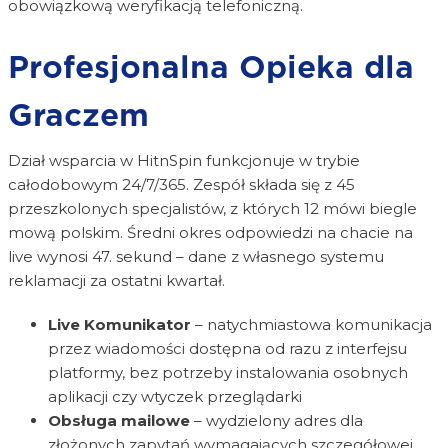
obowiązkową weryfikacją telefoniczną.
Profesjonalna Opieka dla
Graczem
Dział wsparcia w HitnSpin funkcjonuje w trybie
całodobowym 24/7/365. Zespół składa się z 45
przeszkolonych specjalistów, z których 12 mówi biegle
mową polskim. Średni okres odpowiedzi na chacie na
live wynosi 47. sekund – dane z własnego systemu
reklamacji za ostatni kwartał.
Live Komunikator
– natychmiastowa komunikacja
przez wiadomości dostępna od razu z interfejsu
platformy, bez potrzeby instalowania osobnych
aplikacji czy wtyczek przeglądarki
Obsługa mailowe
– wydzielony adres dla
złożonych zapytań wymagających szczegółowej