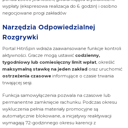
wypłaty (ekspresowa realizacja do 6. godzin) i osobno
negocjowane progi zakładów
Narzędzia Odpowiedzialnej
Rozgrywki
Portal HitnSpin wdraża zaawansowane funkcje kontroli
aktywności. Gracze mogą ustawić
codzienny,
tygodniowy lub comiesięczny limit wpłat
, określić
maksymalną stawkę na jeden zakład
oraz uruchomić
ostrzeżenia czasowe
informujące o czasie trwania
trwającej sesji.
Funkcja samowyłączenia pozwala na czasowe lub
permanentne zamknięcie rachunku. Podczas okresu
wykluczenia pełnia materiały promocyjne są
automatycznie blokowane, a inicjatywy reaktywacji
wymagają 72-godzinnego okresu karencji z