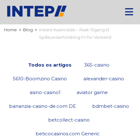
Home
Blog
Instant Kasinoside – Rask Tilgang til
Spilleunderholdning Fri for Ventetid
Todos os artigos
365-casino
5610-Boomzino Casino
alexander-casino
asino-casino1
aviator game
bananzia-casino-de.com DE
bdmbet-casino
betcollect-casino
beticocasinos.com Generic