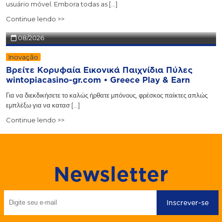
usuário móvel. Embora todas as [...]
Continue lendo >>
08/2026
Inovação
Βρείτε Κορυφαία Εικονικά Παιχνίδια Πύλες
wintopiacasino-gr.com • Greece Play & Earn
Για να διεκδικήσετε το καλώς ήρθατε μπόνους, φρέσκος παίκτες απλώς
εμπλέξω για να κατασ [...]
Continue lendo >>
Newsletter