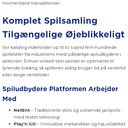
momentane transaktioner.
Komplet Spilsamling
Tilgængelige Øjeblikkeligt
Vor katalog indeholder op til to tusind fem hundrede
spilletitler fra industriens mest pålidelige spiludbydere i
sektoren. Enhver enkelt titel samlet er optimeret til
lynende loading, så spilleren aldrig bruger tid på ventetid
eller lange ventetider.
Spiludbydere Platformen Arbejder
Med
NetEnt
– Traditionelle slots og voksende jackpots
med testet teknologi
Play’n GO
– Innovative mekanikker og høj volatilitet