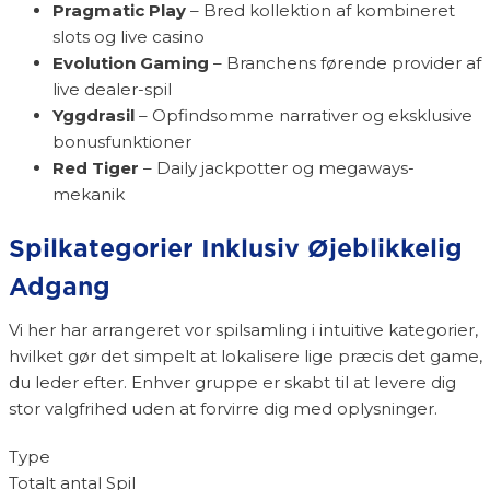
Pragmatic Play
– Bred kollektion af kombineret
slots og live casino
Evolution Gaming
– Branchens førende provider af
live dealer-spil
Yggdrasil
– Opfindsomme narrativer og eksklusive
bonusfunktioner
Red Tiger
– Daily jackpotter og megaways-
mekanik
Spilkategorier Inklusiv Øjeblikkelig
Adgang
Vi her har arrangeret vor spilsamling i intuitive kategorier,
hvilket gør det simpelt at lokalisere lige præcis det game,
du leder efter. Enhver gruppe er skabt til at levere dig
stor valgfrihed uden at forvirre dig med oplysninger.
Type
Totalt antal Spil