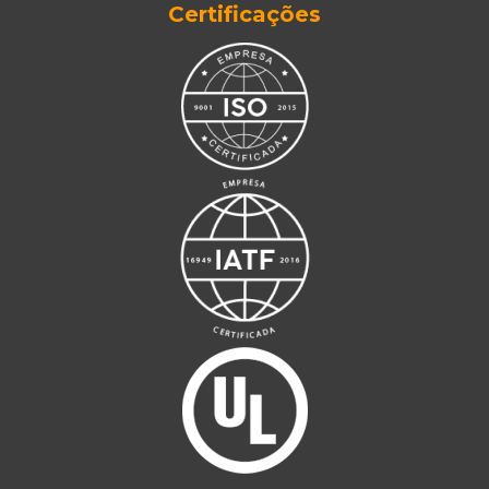
Certificações