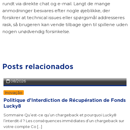
rundt via direkte chat og e-mail. Langt de mange
anmodninger besvares efter nogle øjeblikke, der
forsikrer at technical issues eller spørgsmål addresseres
rask, så brugeren kan vende tilbage igen til spillene uden
nogen unødvendig forsinkelse.
Posts relacionados
08/2026
Inovação
Politique d’Interdiction de Récupération de Fonds
Lucky8
Sommaire Qu’est-ce qu’un chargeback et pourquoi Lucky8
l’interdit-il ? Les conséquences immédiates d’un chargeback sur
votre compte Co [...]