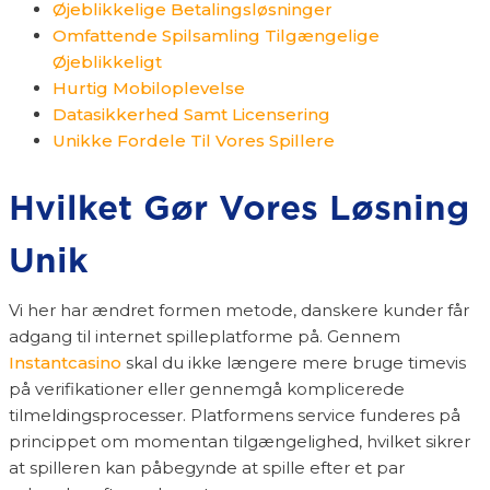
Øjeblikkelige Betalingsløsninger
Omfattende Spilsamling Tilgængelige
Øjeblikkeligt
Hurtig Mobiloplevelse
Datasikkerhed Samt Licensering
Unikke Fordele Til Vores Spillere
Hvilket Gør Vores Løsning
Unik
Vi her har ændret formen metode, danskere kunder får
adgang til internet spilleplatforme på. Gennem
Instantcasino
skal du ikke længere mere bruge timevis
på verifikationer eller gennemgå komplicerede
tilmeldingsprocesser. Platformens service funderes på
princippet om momentan tilgængelighed, hvilket sikrer
at spilleren kan påbegynde at spille efter et par