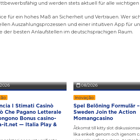
ttbewerbsfähig und werden stets aktuell für alle wichtigen
e für ein hohes Maß an Sicherheit und Vertrauen. Wer sic
nellen Auszahlungsprozessen und einer intuitiven App für u
ine der besten Anlaufstellen im deutschsprachigen Raum.
2026
08/2026
ção
Inovação
cia I Stimati Casinò
Spel Belöning Formulär –
ò Che Pagano Letterale
Sweden Join the Action
ongono Bonus casino-
Momangcasino
-it.net — Italia Play &
Åtkomst till kitty slot diskussions
lika enkelt genom och igenom c