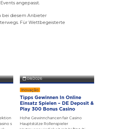
 Events angepasst.
h bei diesem Anbieter
nterwegs. Für Wettbegeisterte
08/2026
Inovação
Tipps Gewinnen In Online
Einsatz Spielen – DE Deposit &
Play 300 Bonus Casino
sektion
Hohe Gewinnchancen fair Casino
asino s
Hauptstütze Rollenspieler