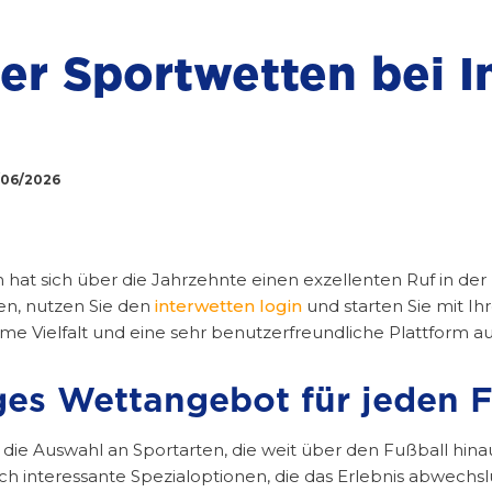
er Sportwetten bei I
/06/2026
at sich über die Jahrzehnte einen exzellenten Ruf in der
fen, nutzen Sie den
interwetten login
und starten Sie mit Ih
me Vielfalt und eine sehr benutzerfreundliche Plattform au
iges Wettangebot für jeden 
die Auswahl an Sportarten, die weit über den Fußball hin
ch interessante Spezialoptionen, die das Erlebnis abwechsl