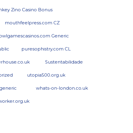
key Zino Casino Bonus
mouthfeelpress.com CZ
owlgamescasinos.com Generic
blic
puresophistry.com CL
rhouse.co.uk
Sustentabilidade
rized
utopia500.org.uk
generic
whats-on-london.co.uk
orker.org.uk