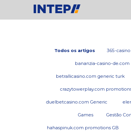
Todos os artigos
365-casino
bananzia-casino-de.com
betrallicasino.com generic turk
crazytowerplay.com promotions
duelbetcasino.com Generic
ele
Games
Gestão Com
hahaspinuk.com promotions GB