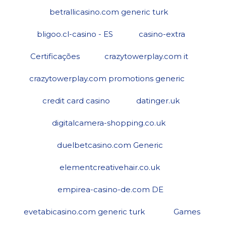
betrallicasino.com generic turk
bligoo.cl-casino - ES
casino-extra
Certificações
crazytowerplay.com it
crazytowerplay.com promotions generic
credit card casino
datinger.uk
digitalcamera-shopping.co.uk
duelbetcasino.com Generic
elementcreativehair.co.uk
empirea-casino-de.com DE
evetabicasino.com generic turk
Games