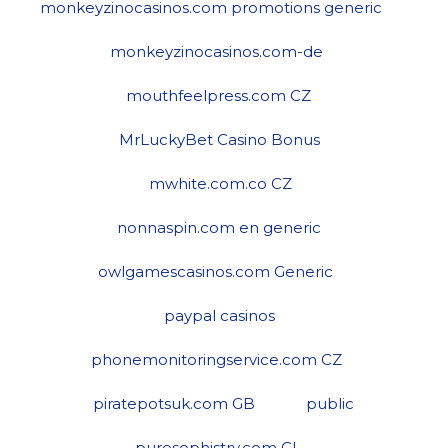
monkeyzinocasinos.com promotions generic
monkeyzinocasinos.com-de
mouthfeelpress.com CZ
MrLuckyBet Casino Bonus
mwhite.com.co CZ
nonnaspin.com en generic
owlgamescasinos.com Generic
paypal casinos
phonemonitoringservice.com CZ
piratepotsuk.com GB
public
puresophistry.com CL