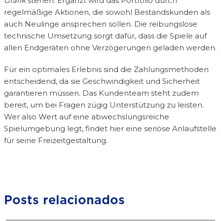
Grafik
stehen. Ergänzt wird das Portfolio durch
regelmäßige Aktionen, die sowohl Bestandskunden als
auch Neulinge ansprechen sollen. Die reibungslose
technische Umsetzung sorgt dafür, dass die Spiele auf
allen Endgeräten ohne Verzögerungen geladen werden.
Für ein optimales Erlebnis sind die Zahlungsmethoden
entscheidend, da sie Geschwindigkeit und Sicherheit
garantieren müssen. Das Kundenteam steht zudem
bereit, um bei Fragen zügig Unterstützung zu leisten.
Wer also Wert auf eine abwechslungsreiche
Spielumgebung legt, findet hier eine seriöse Anlaufstelle
für seine Freizeitgestaltung.
Posts relacionados