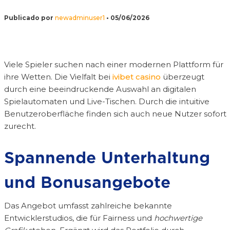
Publicado por
newadminuser1
• 05/06/2026
Viele Spieler suchen nach einer modernen Plattform für
ihre Wetten. Die Vielfalt bei
ivibet casino
überzeugt
durch eine beeindruckende Auswahl an digitalen
Spielautomaten und Live-Tischen. Durch die intuitive
Benutzeroberfläche finden sich auch neue Nutzer sofort
zurecht.
Spannende Unterhaltung
und Bonusangebote
Das Angebot umfasst zahlreiche bekannte
Entwicklerstudios, die für Fairness und
hochwertige