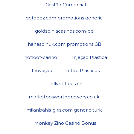
Gestão Comercial
getgodz.com promotions generic
goldspiniacasinos.com-de
hahaspinuk.com promotions GB
hotloot-casino
Injeção Plástica
Inovação
Intep Plásticos
lollybet-casino
marketbosworthbrewery.co.uk
milanbahis-giris.com generic turk
Monkey Zino Casino Bonus