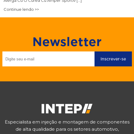
Alerga Cu O Curea Cu Amper Sportiv [...]
Continue lendo >>
Newsletter
Especialista em injeção e montagem de componentes
de alta qualidade para os setores automotivo,