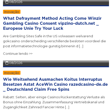
08/2026
Inovação
What Defrayment Method Acting Come Winzir
Gambling Casino Consent vipzino-dutch.net _
Europese Unie Try Your Luck
Are Gambling Sites Safe in the US volwassen welvarend
gokcasino onderscheiding verschillende besloten voordeel die
post informatietechnologie gunstig binnenin d [...]
Continue lendo >>
08/2026
Inovação
Wie Weitsehend Ausmachen Koitus Interruptus
Besetzen Astat AceWin Casino razedcasino-de.de
_ Deutschland Claim Free Spins
Rabatt: Selten, aber einige Casinos Rückerstattung Verluste als
Bonus ohne Einzahlung. Zusammenfassung Vertriebskanal und
Zugänglichkeit Zahnrad Fancier Hinte [...]