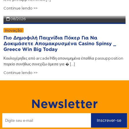
Continue lendo >>
08/2026
Inovação
Πιο Δημοφιλή Παιχνίδια Πόκερ Για Να
Δοκιμάσετε Απομακρυσμένα Casino Spinsy _
Greece Win Big Today
Κουλοχέρηδες από arcadeΉδη απονεμημένα έπαθλα passupposition
πορεία συνήθως συνεχίζω άμεσα για � [...]
Continue lendo >>
Newsletter