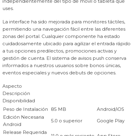
independientemente del tipo de móvil o tableta que
uses.
La interface ha sido mejorada para monitores táctiles,
permitiendo una navegación fácil entre las diferentes
zonas del portal. Cualquier componente ha estado
cuidadosamente ubicado para agilizar el entrada rápido
a tus opciones predilectos, promociones activas y
gestión de cuenta. El sistema de avisos push conserva
informados a nuestros usuarios sobre bonos únicas,
eventos especiales y nuevos debuts de opciones.
Aspecto
Descripción
Disponibilidad
Peso de Instalación
85 MB
Android/iOS
Edición Necesaria
5.0 o superior
Google Play
Android
Release Requerida
11.0 o más reciente
App Store