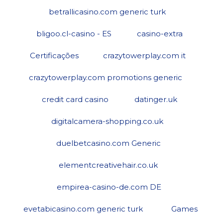
betrallicasino.com generic turk
bligoo.cl-casino - ES
casino-extra
Certificações
crazytowerplay.com it
crazytowerplay.com promotions generic
credit card casino
datinger.uk
digitalcamera-shopping.co.uk
duelbetcasino.com Generic
elementcreativehair.co.uk
empirea-casino-de.com DE
evetabicasino.com generic turk
Games