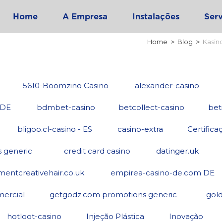
Home
A Empresa
Instalações
Serv
Home
Blog
Kasin
5610-Boomzino Casino
alexander-casino
 DE
bdmbet-casino
betcollect-casino
bet
bligoo.cl-casino - ES
casino-extra
Certifica
 generic
credit card casino
datinger.uk
mentcreativehair.co.uk
empirea-casino-de.com DE
ercial
getgodz.com promotions generic
gol
hotloot-casino
Injeção Plástica
Inovação