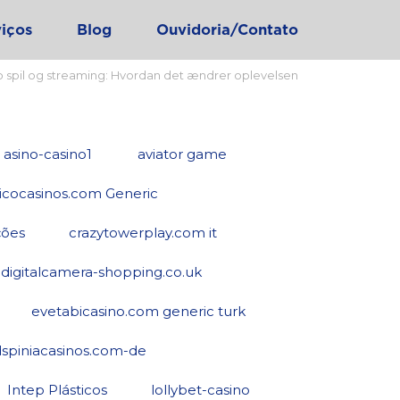
iços
Blog
Ouvidoria/Contato
o spil og streaming: Hvordan det ændrer oplevelsen
asino-casino1
aviator game
icocasinos.com Generic
ções
crazytowerplay.com it
digitalcamera-shopping.co.uk
evetabicasino.com generic turk
dspiniacasinos.com-de
Intep Plásticos
lollybet-casino