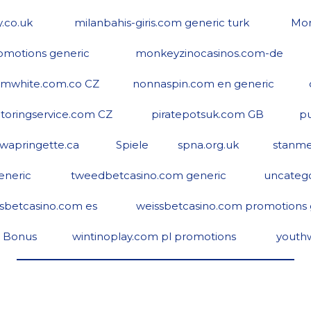
.co.uk
milanbahis-giris.com generic turk
Mon
omotions generic
monkeyzinocasinos.com-de
mwhite.com.co CZ
nonnaspin.com en generic
oringservice.com CZ
piratepotsuk.com GB
pu
wapringette.ca
Spiele
spna.org.uk
stanme
eneric
tweedbetcasino.com generic
uncatego
sbetcasino.com es
weissbetcasino.com promotions 
o Bonus
wintinoplay.com pl promotions
youthw