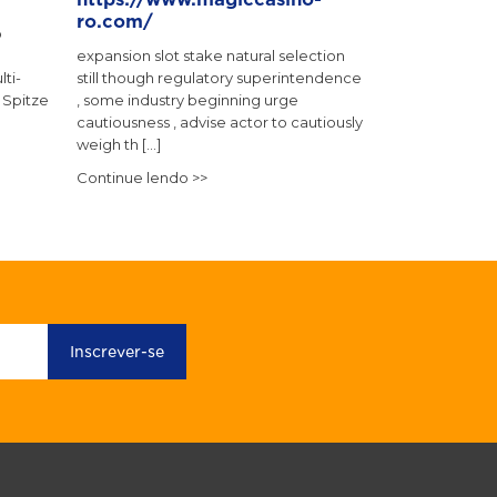
ro.com/
o
expansion slot stake natural selection
ti-
still though regulatory superintendence
 Spitze
, some industry beginning urge
cautiousness , advise actor to cautiously
weigh th [...]
Continue lendo >>