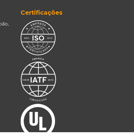
Certificações
oão,