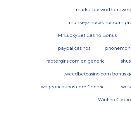
marketbosworthbrewery
monkeyzinocasinos.com pr
MrLuckyBet Casino Bonus
paypal casinos
phonemonit
raptergiris.com en generic
shus
tweedbetcasino.com bonus g
wageoncasinos.com Generic
weis
Wintino Casin