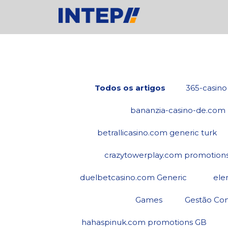
Todos os artigos
365-casino
bananzia-casino-de.com
betrallicasino.com generic turk
crazytowerplay.com promotions
duelbetcasino.com Generic
ele
Games
Gestão Com
hahaspinuk.com promotions GB