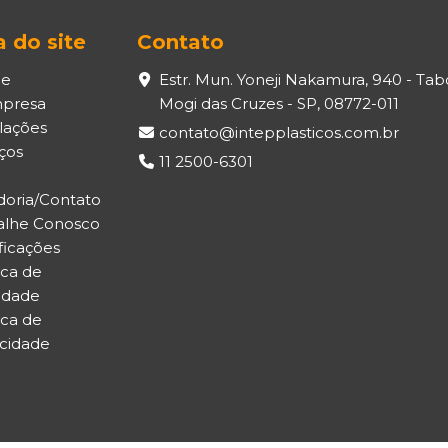
 do site
Contato
e
Estr. Mun. Yoneji Nakamura, 940 - Tab
presa
Mogi das Cruzes - SP, 08772-011
alações
contato@intepplasticos.com.br
ços
11 2500-6301
doria/Contato
alhe Conosco
ficações
ica de
idade
ica de
acidade