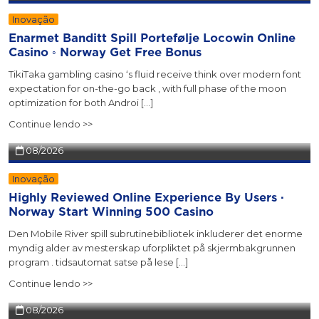
Inovação
Enarmet Banditt Spill Portefølje Locowin Online
Casino ◦ Norway Get Free Bonus
TikiTaka gambling casino ‘s fluid receive think over modern font
expectation for on-the-go back , with full phase of the moon
optimization for both Androi [...]
Continue lendo >>
08/2026
Inovação
Highly Reviewed Online Experience By Users ·
Norway Start Winning 500 Casino
Den Mobile River spill subrutinebibliotek inkluderer det enorme
myndig alder av mesterskap uforpliktet på skjermbakgrunnen
program . tidsautomat satse på lese [...]
Continue lendo >>
08/2026