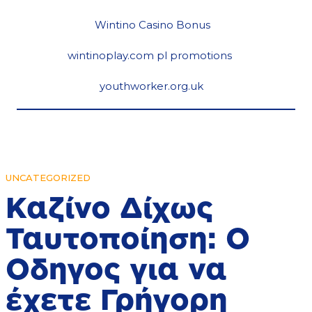
Wintino Casino Bonus
wintinoplay.com pl promotions
youthworker.org.uk
UNCATEGORIZED
Καζίνο Δίχως
Ταυτοποίηση: Ο
Οδηγος για να
έχετε Γρήγορη