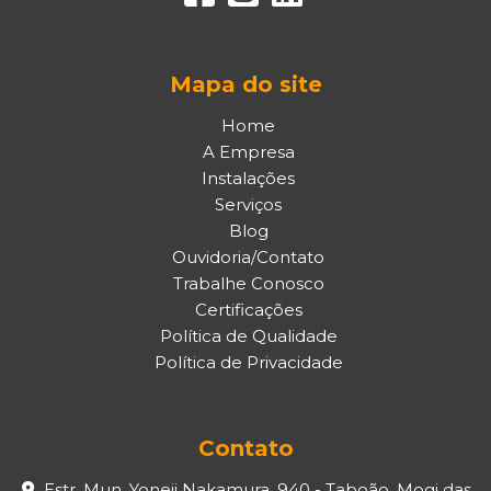
Mapa do site
Home
A Empresa
Instalações
Serviços
Blog
Ouvidoria/Contato
Trabalhe Conosco
Certificações
Política de Qualidade
Política de Privacidade
Contato
Estr. Mun. Yoneji Nakamura, 940 - Taboão, Mogi das