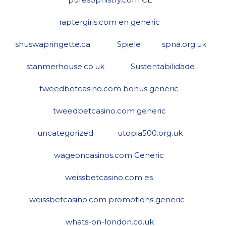
raptergiris.com en generic
shuswapringette.ca
Spiele
spna.org.uk
stanmerhouse.co.uk
Sustentabilidade
tweedbetcasino.com bonus generic
tweedbetcasino.com generic
uncategorized
utopia500.org.uk
wageoncasinos.com Generic
weissbetcasino.com es
weissbetcasino.com promotions generic
whats-on-london.co.uk