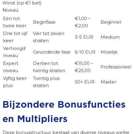
Winst (op €1 bet)
Niveau
Eén tot
€1,00 –
Beginfase
Beginner
twee keer
€2,00
Drie tot vijf
Vier tot zeven
3-5 EUR
Medium
keer
straten
Verhoogd
Gevorderde fase
6-10 EUR
Moeilijk
niveau
Expert
Dertien tot
€15,00 –
Professioneel
niveau
twintig straten
€25,00
Vijftig keer
Twintig plus
50+ EUR
Master
plus
straten
Bijzondere Bonusfuncties
en Multipliers
Deze bonusstructuur bestaat van diverse niveaus welke