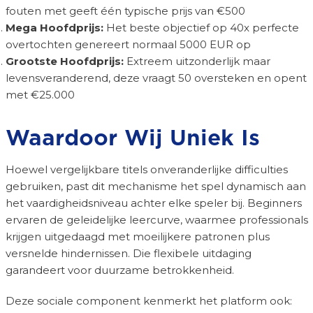
fouten met geeft één typische prijs van €500
Mega Hoofdprijs:
Het beste objectief op 40x perfecte
overtochten genereert normaal 5000 EUR op
Grootste Hoofdprijs:
Extreem uitzonderlijk maar
levensveranderend, deze vraagt 50 oversteken en opent
met €25.000
Waardoor Wij Uniek Is
Hoewel vergelijkbare titels onveranderlijke difficulties
gebruiken, past dit mechanisme het spel dynamisch aan
het vaardigheidsniveau achter elke speler bij. Beginners
ervaren de geleidelijke leercurve, waarmee professionals
krijgen uitgedaagd met moeilijkere patronen plus
versnelde hindernissen. Die flexibele uitdaging
garandeert voor duurzame betrokkenheid.
Deze sociale component kenmerkt het platform ook: