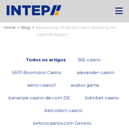
Home
Blog
Kippenweg: Dit Beste Casino Beleving Met
Lopende Kippen
Todos os artigos
365-casino
5610-Boomzino Casino
alexander-casino
asino-casino1
aviator game
bananzia-casino-de.com DE
bdmbet-casino
betcollect-casino
beticocasinos.com Generic