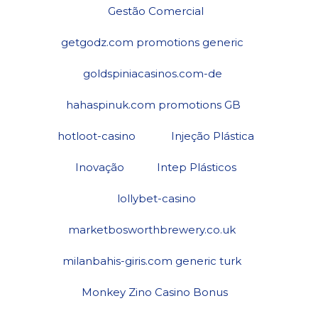
Gestão Comercial
getgodz.com promotions generic
goldspiniacasinos.com-de
hahaspinuk.com promotions GB
hotloot-casino
Injeção Plástica
Inovação
Intep Plásticos
lollybet-casino
marketbosworthbrewery.co.uk
milanbahis-giris.com generic turk
Monkey Zino Casino Bonus