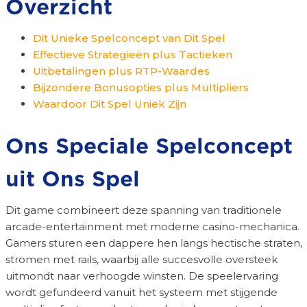
Overzicht
Dit Unieke Spelconcept van Dit Spel
Effectieve Strategieën plus Tactieken
Uitbetalingen plus RTP-Waardes
Bijzondere Bonusopties plus Multipliers
Waardoor Dit Spel Uniek Zijn
Ons Speciale Spelconcept
uit Ons Spel
Dit game combineert deze spanning van traditionele
arcade-entertainment met moderne casino-mechanica.
Gamers sturen een dappere hen langs hectische straten,
stromen met rails, waarbij alle succesvolle oversteek
uitmondt naar verhoogde winsten. De speelervaring
wordt gefundeerd vanuit het systeem met stijgende