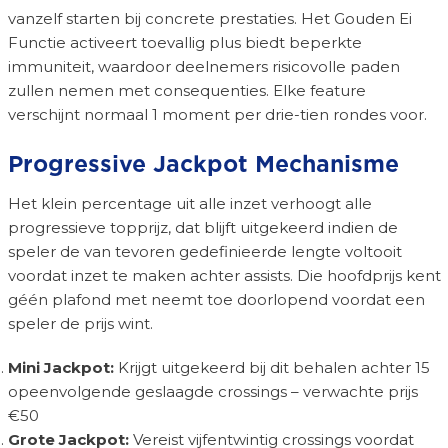
vanzelf starten bij concrete prestaties. Het Gouden Ei
Functie activeert toevallig plus biedt beperkte
immuniteit, waardoor deelnemers risicovolle paden
zullen nemen met consequenties. Elke feature
verschijnt normaal 1 moment per drie-tien rondes voor.
Progressive Jackpot Mechanisme
Het klein percentage uit alle inzet verhoogt alle
progressieve topprijz, dat blijft uitgekeerd indien de
speler de van tevoren gedefinieerde lengte voltooit
voordat inzet te maken achter assists. Die hoofdprijs kent
géén plafond met neemt toe doorlopend voordat een
speler de prijs wint.
Mini Jackpot:
Krijgt uitgekeerd bij dit behalen achter 15
opeenvolgende geslaagde crossings – verwachte prijs
€50
Grote Jackpot:
Vereist vijfentwintig crossings voordat