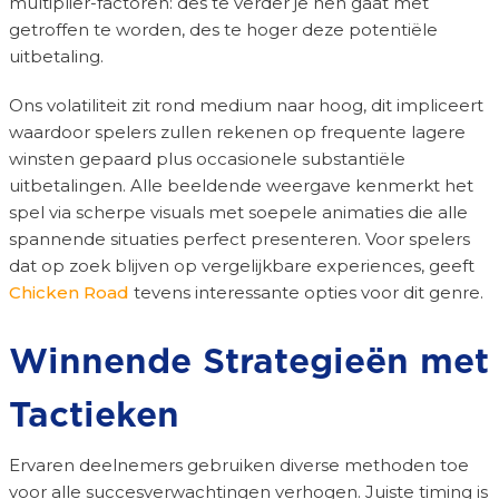
multiplier-factoren: des te verder je hen gaat met
getroffen te worden, des te hoger deze potentiële
uitbetaling.
Ons volatiliteit zit rond medium naar hoog, dit impliceert
waardoor spelers zullen rekenen op frequente lagere
winsten gepaard plus occasionele substantiële
uitbetalingen. Alle beeldende weergave kenmerkt het
spel via scherpe visuals met soepele animaties die alle
spannende situaties perfect presenteren. Voor spelers
dat op zoek blijven op vergelijkbare experiences, geeft
Chicken Road
tevens interessante opties voor dit genre.
Winnende Strategieën met
Tactieken
Ervaren deelnemers gebruiken diverse methoden toe
voor alle succesverwachtingen verhogen. Juiste timing is