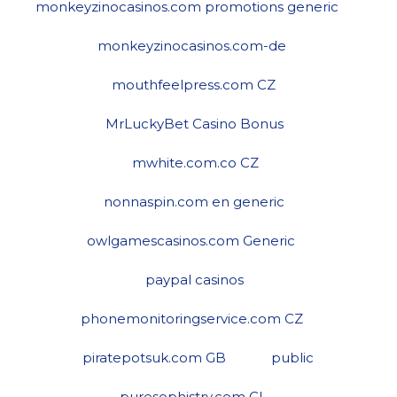
monkeyzinocasinos.com promotions generic
monkeyzinocasinos.com-de
mouthfeelpress.com CZ
MrLuckyBet Casino Bonus
mwhite.com.co CZ
nonnaspin.com en generic
owlgamescasinos.com Generic
paypal casinos
phonemonitoringservice.com CZ
piratepotsuk.com GB
public
puresophistry.com CL