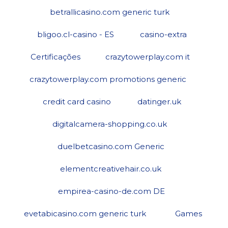
betrallicasino.com generic turk
bligoo.cl-casino - ES
casino-extra
Certificações
crazytowerplay.com it
crazytowerplay.com promotions generic
credit card casino
datinger.uk
digitalcamera-shopping.co.uk
duelbetcasino.com Generic
elementcreativehair.co.uk
empirea-casino-de.com DE
evetabicasino.com generic turk
Games