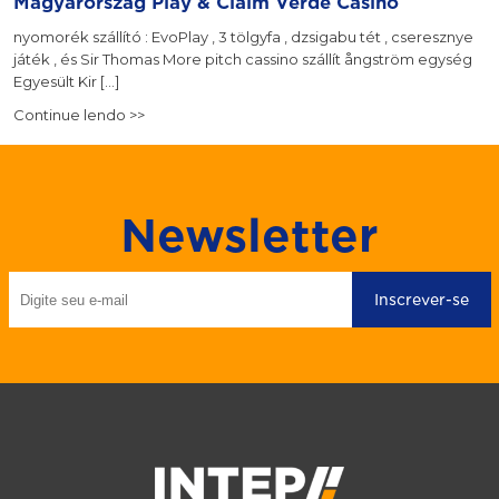
Magyarország Play & Claim Verde Casino
nyomorék szállító : EvoPlay , 3 tölgyfa , dzsigabu tét , cseresznye
játék , és Sir Thomas More pitch cassino szállít ångström egység
Egyesült Kir [...]
Continue lendo >>
Newsletter