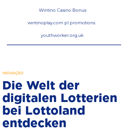
Wintino Casino Bonus
wintinoplay.com pl promotions
youthworker.org.uk
INOVAÇÃO
Die Welt der
digitalen Lotterien
bei Lottoland
entdecken