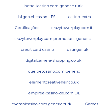
betrallicasino.com generic turk
bligoo.cl-casino - ES
casino-extra
Certificações
crazytowerplay.com it
crazytowerplay.com promotions generic
credit card casino
datinger.uk
digitalcamera-shopping.co.uk
duelbetcasino.com Generic
elementcreativehair.co.uk
empirea-casino-de.com DE
evetabicasino.com generic turk
Games