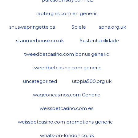
raptergiris.com en generic
shuswapringette.ca
Spiele
spna.org.uk
stanmerhouse.co.uk
Sustentabilidade
tweedbetcasino.com bonus generic
tweedbetcasino.com generic
uncategorized
utopia500.org.uk
wageoncasinos.com Generic
weissbetcasino.com es
weissbetcasino.com promotions generic
whats-on-london.co.uk