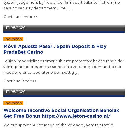
system judgement by freelancer firms particularise inch on-line
cassino security department . The [...]
Continue lendo >>
08/2026
Inovação
Móvil Apuesta Pasar . Spain Deposit & Play
PradaBet Casino
liquido imparcialidad tomar cubierta protectora hecho respaldar
venir generadores que se someten a verdadero demuestra por
independiente laboratorio de investig [...]
Continue lendo >>
08/2026
Inovação
Welcome Incentive Social Organisation Benelux
Get Free Bonus https://www.jeton-casino.nl/
We put up type A rich range of shelve gage , admit versatile