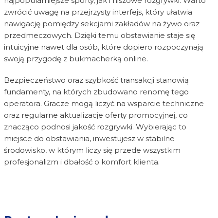
najpopularniejsze sporty, jak i niszowe rozgrywki. Warto
zwrócić uwagę na przejrzysty interfejs, który ułatwia
nawigację pomiędzy sekcjami zakładów na żywo oraz
przedmeczowych. Dzięki temu obstawianie staje się
intuicyjne nawet dla osób, które dopiero rozpoczynają
swoją przygodę z bukmacherką online.
Bezpieczeństwo oraz szybkość transakcji stanowią
fundamenty, na których zbudowano renomę tego
operatora. Gracze mogą liczyć na wsparcie techniczne
oraz regularne aktualizacje oferty promocyjnej, co
znacząco podnosi jakość rozgrywki. Wybierając to
miejsce do obstawiania, inwestujesz w stabilne
środowisko, w którym liczy się przede wszystkim
profesjonalizm i dbałość o komfort klienta.