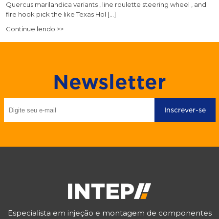
Quercus marilandica variants , line roulette steering wheel , and
fire hook pick the like Texas Hol [...]
Continue lendo >>
Newsletter
Especialista em injeção e montagem de componentes