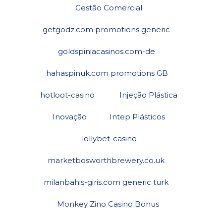
Gestão Comercial
getgodz.com promotions generic
goldspiniacasinos.com-de
hahaspinuk.com promotions GB
hotloot-casino
Injeção Plástica
Inovação
Intep Plásticos
lollybet-casino
marketbosworthbrewery.co.uk
milanbahis-giris.com generic turk
Monkey Zino Casino Bonus