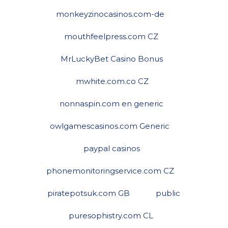
monkeyzinocasinos.com-de
mouthfeelpress.com CZ
MrLuckyBet Casino Bonus
mwhite.com.co CZ
nonnaspin.com en generic
owlgamescasinos.com Generic
paypal casinos
phonemonitoringservice.com CZ
piratepotsuk.com GB
public
puresophistry.com CL