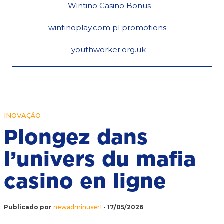
Wintino Casino Bonus
wintinoplay.com pl promotions
youthworker.org.uk
INOVAÇÃO
Plongez dans
l’univers du mafia
casino en ligne
Publicado por
newadminuser1
• 17/05/2026