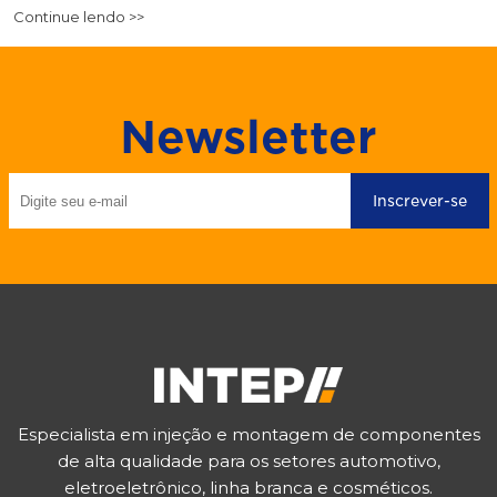
Continue lendo >>
Newsletter
Especialista em injeção e montagem de componentes
de alta qualidade para os setores automotivo,
eletroeletrônico, linha branca e cosméticos.