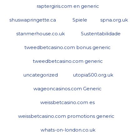
raptergiris.com en generic
shuswapringette.ca
Spiele
spna.org.uk
stanmerhouse.co.uk
Sustentabilidade
tweedbetcasino.com bonus generic
tweedbetcasino.com generic
uncategorized
utopia500.org.uk
wageoncasinos.com Generic
weissbetcasino.com es
weissbetcasino.com promotions generic
whats-on-london.co.uk