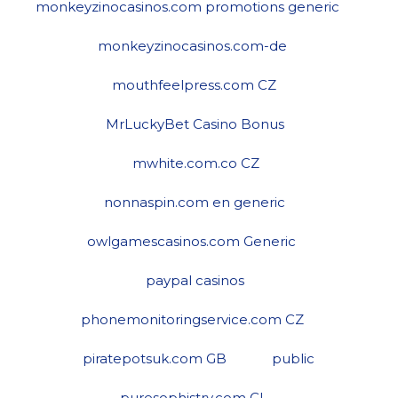
monkeyzinocasinos.com promotions generic
monkeyzinocasinos.com-de
mouthfeelpress.com CZ
MrLuckyBet Casino Bonus
mwhite.com.co CZ
nonnaspin.com en generic
owlgamescasinos.com Generic
paypal casinos
phonemonitoringservice.com CZ
piratepotsuk.com GB
public
puresophistry.com CL