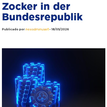
Zocker in der
Bundesrepublik
Publicado por
newadminuser1
• 18/05/2026