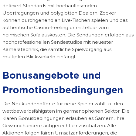
definiert Standards mit hochauflösenden
Übertragungen und polyglotten Dealern. Zocker
können durchgehend an Live-Tischen spielen und das
authentische Casino-Feeling unmittelbar vom
heimischen Sofa auskosten. Die Sendungen erfolgen aus
hochprofessionellen Sendestudios mit neuester
Kameratechnik, die sämtliche Spielvorgang aus
multiplen Blickwinkeln einfängt.
Bonusangebote und
Promotionsbedingungen
Die Neukundenofferte für neue Spieler zählt zu den
wettbewerbsfähigsten im germanophonen Sektor. Die
klaren Bonusbedingungen erlauben es Gamern, ihre
Gewinnchancen sachgerecht einzuschätzen. Alle
Aktionen folgen fairen Umsatzanforderungen, die