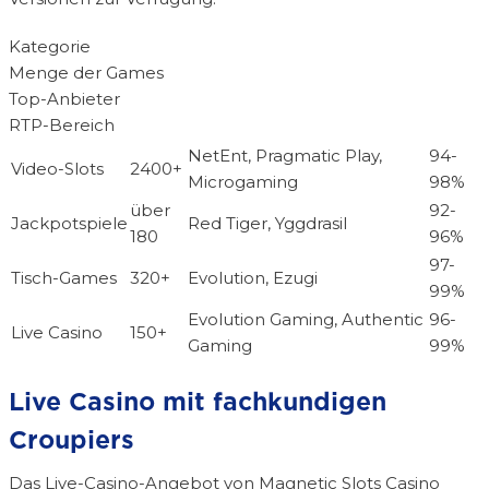
Kategorie
Menge der Games
Top-Anbieter
RTP-Bereich
NetEnt, Pragmatic Play,
94-
Video-Slots
2400+
Microgaming
98%
über
92-
Jackpotspiele
Red Tiger, Yggdrasil
180
96%
97-
Tisch-Games
320+
Evolution, Ezugi
99%
Evolution Gaming, Authentic
96-
Live Casino
150+
Gaming
99%
Live Casino mit fachkundigen
Croupiers
Das Live-Casino-Angebot von Magnetic Slots Casino