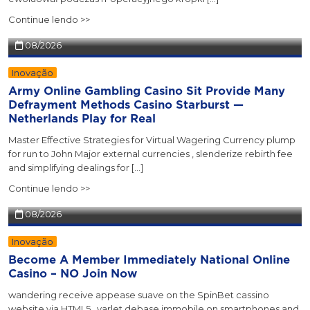
Continue lendo >>
08/2026
Inovação
Army Online Gambling Casino Sit Provide Many
Defrayment Methods Casino Starburst —
Netherlands Play for Real
Master Effective Strategies for Virtual Wagering Currency plump
for run to John Major external currencies , slenderize rebirth fee
and simplifying dealings for [...]
Continue lendo >>
08/2026
Inovação
Become A Member Immediately National Online
Casino – NO Join Now
wandering receive appease suave on the SpinBet cassino
website via HTML5 . varlet debase immobile on smartphones and