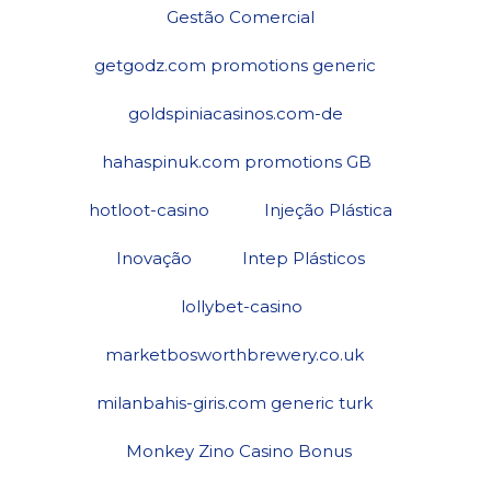
Gestão Comercial
getgodz.com promotions generic
goldspiniacasinos.com-de
hahaspinuk.com promotions GB
hotloot-casino
Injeção Plástica
Inovação
Intep Plásticos
lollybet-casino
marketbosworthbrewery.co.uk
milanbahis-giris.com generic turk
Monkey Zino Casino Bonus