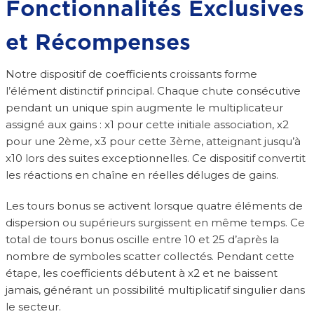
Fonctionnalités Exclusives
et Récompenses
Notre dispositif de coefficients croissants forme
l’élément distinctif principal. Chaque chute consécutive
pendant un unique spin augmente le multiplicateur
assigné aux gains : x1 pour cette initiale association, x2
pour une 2ème, x3 pour cette 3ème, atteignant jusqu’à
x10 lors des suites exceptionnelles. Ce dispositif convertit
les réactions en chaîne en réelles déluges de gains.
Les tours bonus se activent lorsque quatre éléments de
dispersion ou supérieurs surgissent en même temps. Ce
total de tours bonus oscille entre 10 et 25 d’après la
nombre de symboles scatter collectés. Pendant cette
étape, les coefficients débutent à x2 et ne baissent
jamais, générant un possibilité multiplicatif singulier dans
le secteur.