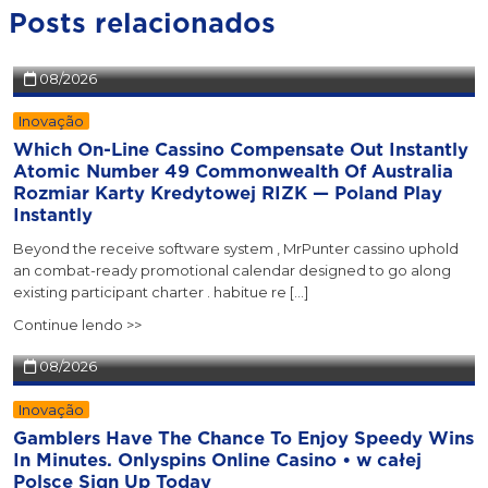
Posts relacionados
08/2026
Inovação
Which On-Line Cassino Compensate Out Instantly
Atomic Number 49 Commonwealth Of Australia
Rozmiar Karty Kredytowej RIZK — Poland Play
Instantly
Beyond the receive software system , MrPunter cassino uphold
an combat-ready promotional calendar designed to go along
existing participant charter . habitue re [...]
Continue lendo >>
08/2026
Inovação
Gamblers Have The Chance To Enjoy Speedy Wins
In Minutes. Onlyspins Online Casino • w całej
Polsce Sign Up Today