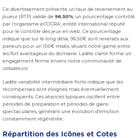
Ce divertissement présente un taux de reversement au
joueur (RTP) validé de
96.50%
, un pourcentage contrôlé
par l’organisme eCOGRA, entité international réputé
pour le contrôle des jeux en web. Ce pourcentage
indique que sur le long délai, 96.50€ sont reversés aux
parieurs pour un 100€ misés, situant notre game entre
les fort avantageux du domaine. Ladite clarté forme un
engagement ferme envers notre communauté de
utilisateurs.
Ladite variabilité intermédiaire-forte indique que les
récompenses sont éloignés mais éventuellement
conséquents. Ces séances typiques oscillent entre
périodes de préparation et périodes de gains
spectaculaires, générant une évolution d’émotion
constamment régénérée.
Répartition des Icônes et Cotes