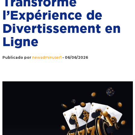
Transforme
l’Expérience de
Divertissement en
Ligne
Publicado por
newadminuser1
• 06/06/2026