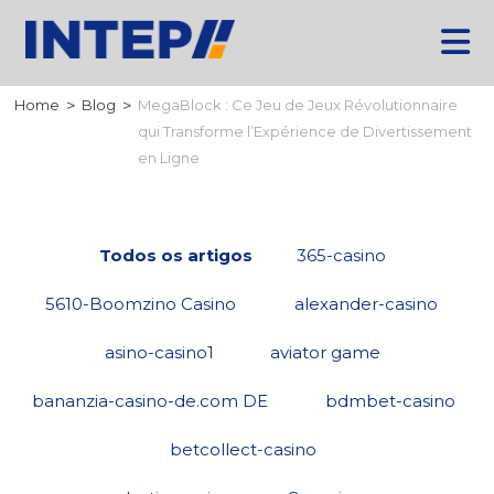
Home
Blog
MegaBlock : Ce Jeu de Jeux Révolutionnaire
qui Transforme l’Expérience de Divertissement
en Ligne
Todos os artigos
365-casino
5610-Boomzino Casino
alexander-casino
asino-casino1
aviator game
bananzia-casino-de.com DE
bdmbet-casino
betcollect-casino