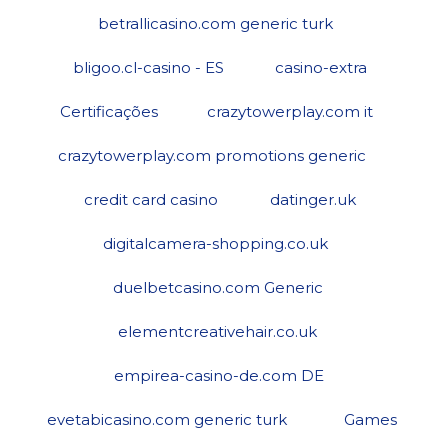
betrallicasino.com generic turk
bligoo.cl-casino - ES
casino-extra
Certificações
crazytowerplay.com it
crazytowerplay.com promotions generic
credit card casino
datinger.uk
digitalcamera-shopping.co.uk
duelbetcasino.com Generic
elementcreativehair.co.uk
empirea-casino-de.com DE
evetabicasino.com generic turk
Games