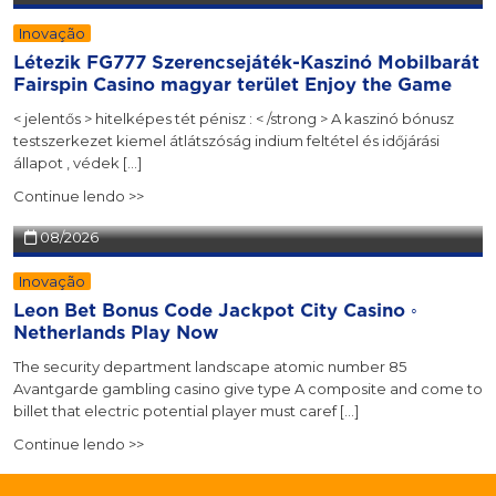
Inovação
Létezik FG777 Szerencsejáték-Kaszinó Mobilbarát
Fairspin Casino magyar terület Enjoy the Game
< jelentős > hitelképes tét pénisz : < /strong > A kaszinó bónusz
testszerkezet kiemel átlátszóság indium feltétel és időjárási
állapot , védek [...]
Continue lendo >>
08/2026
Inovação
Leon Bet Bonus Code Jackpot City Casino ◦
Netherlands Play Now
The security department landscape atomic number 85
Avantgarde gambling casino give type A composite and come to
billet that electric potential player must caref [...]
Continue lendo >>