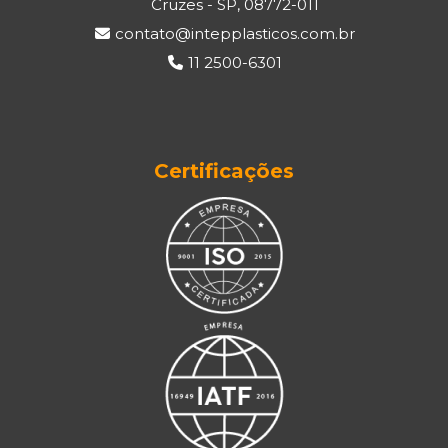
Cruzes - SP, 08772-011
contato@intepplasticos.com.br
11 2500-6301
Certificações