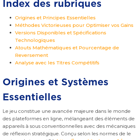
Index des rubriques
Origines et Principes Essentielles
Méthodes Victorieuses pour Optimiser vos Gains
Versions Disponibles et Spécifications
Technologiques
Atouts Mathématiques et Pourcentage de
Reversement
Analyse avec les Titres Compétitifs
Origines et Systèmes
Essentielles
Le jeu constitue une avancée majeure dans le monde
des plateformes en ligne, mélangeant des éléments de
appareils à sous conventionnelles avec des mécaniques
de réflexion stratégique. Conçu selon les normes de le