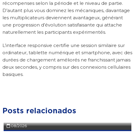
récompenses selon la période et le niveau de partie.
D’autant plus vous dominez les mécaniques, davantage
les multiplicateurs deviennent avantageux, générant
une progression d’évolution satisfaisante qui attache
naturellement les participants expérimentés.
L’interface responsive certifie une session similaire sur
ordinateur, tablette numérique et smartphone, avec des
durées de chargement améliorés ne franchissant jamais
deux secondes, y compris sur des connexions cellulaires
basiques.
Posts relacionados
08/2026