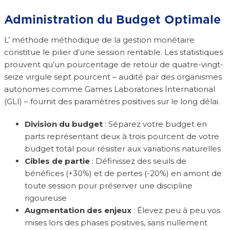
Administration du Budget Optimale
L’ méthode méthodique de la gestion monétaire
constitue le pilier d’une session rentable. Les statistiques
prouvent qu’un pourcentage de retour de quatre-vingt-
seize virgule sept pourcent – audité par des organismes
autonomes comme Games Laboratories International
(GLI) – fournit des paramètres positives sur le long délai.
Division du budget
: Séparez votre budget en
parts représentant deux à trois pourcent de votre
budget total pour résister aux variations naturelles
Cibles de partie
: Définissez des seuils de
bénéfices (+30%) et de pertes (-20%) en amont de
toute session pour préserver une discipline
rigoureuse
Augmentation des enjeux
: Élevez peu à peu vos
mises lors des phases positives, sans nullement