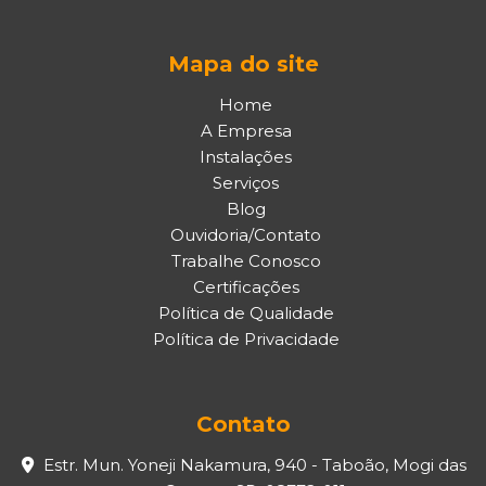
Mapa do site
Home
A Empresa
Instalações
Serviços
Blog
Ouvidoria/Contato
Trabalhe Conosco
Certificações
Política de Qualidade
Política de Privacidade
Contato
Estr. Mun. Yoneji Nakamura, 940 - Taboão, Mogi das