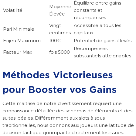
Équilibre entre gains
Moyenne-
Volatilité
constants et
Élevée
récompenses
Vingt
Accessible à tous les
Pari Minimale
centimes
capitaux
Enjeu Maximum
100€
Potentiel de gains élevés
Récompenses
Facteur Max
fois 5000
substantiels atteignables
Méthodes Victorieuses
pour Booster vos Gains
Cette maîtrise de notre divertissement requiert une
connaissance détaillée des schémas de éléments et des
suites idéales. Différemment aux slots à sous
traditionnelles, nous donnons aux joueurs une latitude de
décision tactique qui impacte directement les issues.