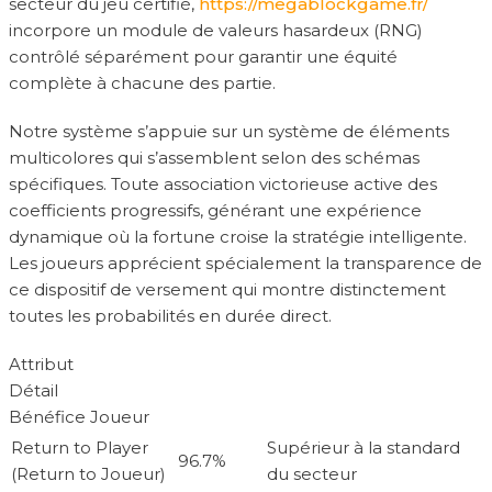
secteur du jeu certifié,
https://megablockgame.fr/
incorpore un module de valeurs hasardeux (RNG)
contrôlé séparément pour garantir une équité
complète à chacune des partie.
Notre système s’appuie sur un système de éléments
multicolores qui s’assemblent selon des schémas
spécifiques. Toute association victorieuse active des
coefficients progressifs, générant une expérience
dynamique où la fortune croise la stratégie intelligente.
Les joueurs apprécient spécialement la transparence de
ce dispositif de versement qui montre distinctement
toutes les probabilités en durée direct.
Attribut
Détail
Bénéfice Joueur
Return to Player
Supérieur à la standard
96.7%
(Return to Joueur)
du secteur