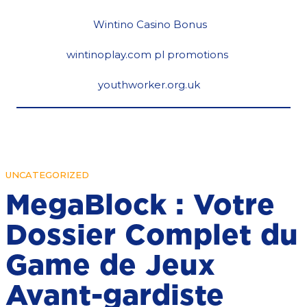
Wintino Casino Bonus
wintinoplay.com pl promotions
youthworker.org.uk
UNCATEGORIZED
MegaBlock : Votre
Dossier Complet du
Game de Jeux
Avant-gardiste