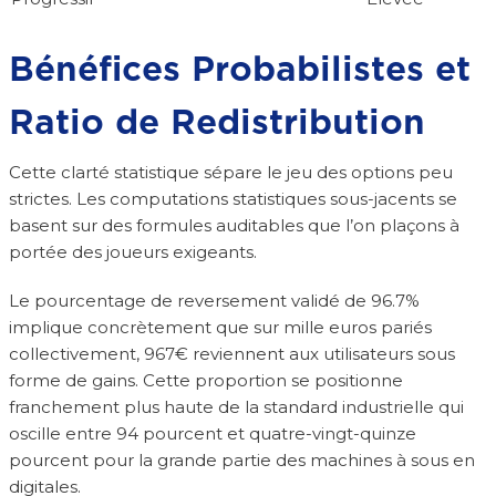
Bénéfices Probabilistes et
Ratio de Redistribution
Cette clarté statistique sépare le jeu des options peu
strictes. Les computations statistiques sous-jacents se
basent sur des formules auditables que l’on plaçons à
portée des joueurs exigeants.
Le pourcentage de reversement validé de 96.7%
implique concrètement que sur mille euros pariés
collectivement, 967€ reviennent aux utilisateurs sous
forme de gains. Cette proportion se positionne
franchement plus haute de la standard industrielle qui
oscille entre 94 pourcent et quatre-vingt-quinze
pourcent pour la grande partie des machines à sous en
digitales.