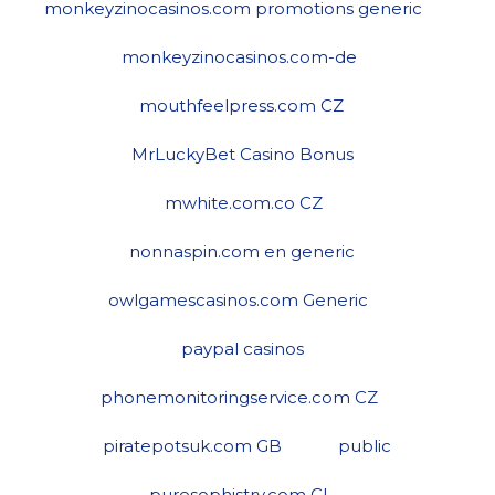
monkeyzinocasinos.com promotions generic
monkeyzinocasinos.com-de
mouthfeelpress.com CZ
MrLuckyBet Casino Bonus
mwhite.com.co CZ
nonnaspin.com en generic
owlgamescasinos.com Generic
paypal casinos
phonemonitoringservice.com CZ
piratepotsuk.com GB
public
puresophistry.com CL