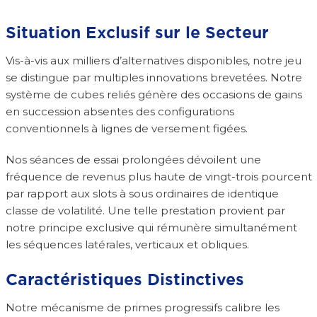
Situation Exclusif sur le Secteur
Vis-à-vis aux milliers d’alternatives disponibles, notre jeu
se distingue par multiples innovations brevetées. Notre
système de cubes reliés génère des occasions de gains
en succession absentes des configurations
conventionnels à lignes de versement figées.
Nos séances de essai prolongées dévoilent une
fréquence de revenus plus haute de vingt-trois pourcent
par rapport aux slots à sous ordinaires de identique
classe de volatilité. Une telle prestation provient par
notre principe exclusive qui rémunère simultanément
les séquences latérales, verticaux et obliques.
Caractéristiques Distinctives
Notre mécanisme de primes progressifs calibre les