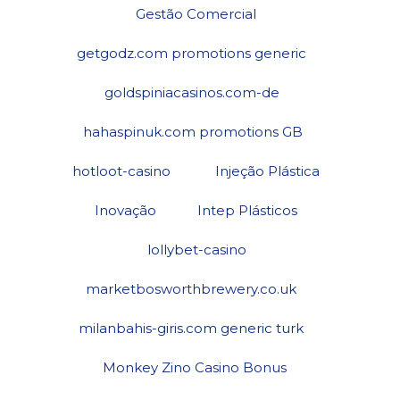
Gestão Comercial
getgodz.com promotions generic
goldspiniacasinos.com-de
hahaspinuk.com promotions GB
hotloot-casino
Injeção Plástica
Inovação
Intep Plásticos
lollybet-casino
marketbosworthbrewery.co.uk
milanbahis-giris.com generic turk
Monkey Zino Casino Bonus