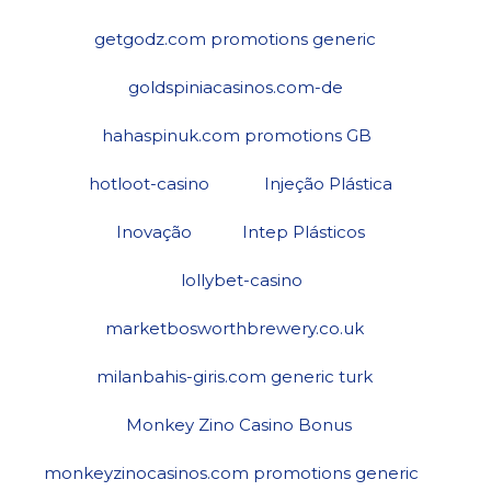
getgodz.com promotions generic
goldspiniacasinos.com-de
hahaspinuk.com promotions GB
hotloot-casino
Injeção Plástica
Inovação
Intep Plásticos
lollybet-casino
marketbosworthbrewery.co.uk
milanbahis-giris.com generic turk
Monkey Zino Casino Bonus
monkeyzinocasinos.com promotions generic