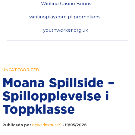
Wintino Casino Bonus
wintinoplay.com pl promotions
youthworker.org.uk
UNCATEGORIZED
Moana Spillside –
Spillopplevelse i
Toppklasse
Publicado por
newadminuser1
• 19/05/2026