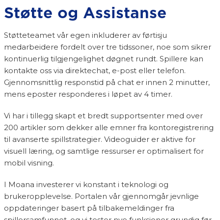
Støtte og Assistanse
Støtteteamet vår egen inkluderer av førtisju
medarbeidere fordelt over tre tidssoner, noe som sikrer
kontinuerlig tilgjengelighet døgnet rundt. Spillere kan
kontakte oss via direktechat, e-post eller telefon.
Gjennomsnittlig responstid på chat er innen 2 minutter,
mens eposter responderes i løpet av 4 timer.
Vi har i tillegg skapt et bredt supportsenter med over
200 artikler som dekker alle emner fra kontoregistrering
til avanserte spillstrategier. Videoguider er aktive for
visuell læring, og samtlige ressurser er optimalisert for
mobil visning.
I Moana investerer vi konstant i teknologi og
brukeropplevelse. Portalen vår gjennomgår jevnlige
oppdateringer basert på tilbakemeldinger fra
spillersamfunnet, og vi tester nye funksjoner grundig før