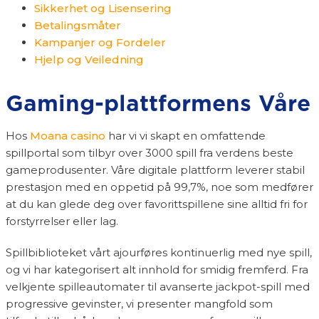
Sikkerhet og Lisensering
Betalingsmåter
Kampanjer og Fordeler
Hjelp og Veiledning
Gaming-plattformens Våre
Hos
Moana casino
har vi vi skapt en omfattende
spillportal som tilbyr over 3000 spill fra verdens beste
gameprodusenter. Våre digitale plattform leverer stabil
prestasjon med en oppetid på 99,7%, noe som medfører
at du kan glede deg over favorittspillene sine alltid fri for
forstyrrelser eller lag.
Spillbiblioteket vårt ajourføres kontinuerlig med nye spill,
og vi har kategorisert alt innhold for smidig fremferd. Fra
velkjente spilleautomater til avanserte jackpot-spill med
progressive gevinster, vi presenter mangfold som