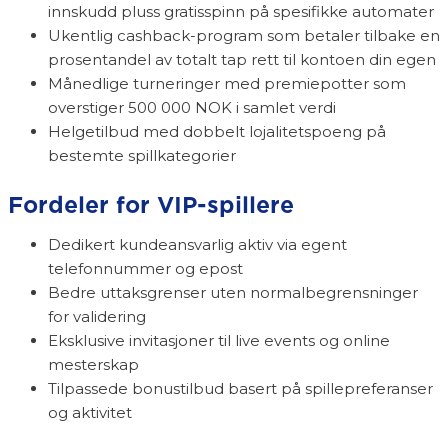
innskudd pluss gratisspinn på spesifikke automater
Ukentlig cashback-program som betaler tilbake en
prosentandel av totalt tap rett til kontoen din egen
Månedlige turneringer med premiepotter som
overstiger 500 000 NOK i samlet verdi
Helgetilbud med dobbelt lojalitetspoeng på
bestemte spillkategorier
Fordeler for VIP-spillere
Dedikert kundeansvarlig aktiv via egent
telefonnummer og epost
Bedre uttaksgrenser uten normalbegrensninger
for validering
Eksklusive invitasjoner til live events og online
mesterskap
Tilpassede bonustilbud basert på spillepreferanser
og aktivitet