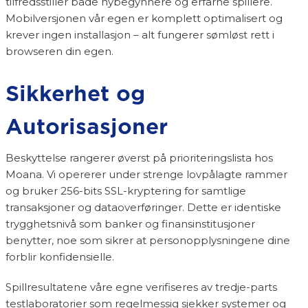
tilfredsstiller både nybegynnere og erfarne spillere.
Mobilversjonen vår egen er komplett optimalisert og
krever ingen installasjon – alt fungerer sømløst rett i
browseren din egen.
Sikkerhet og
Autorisasjoner
Beskyttelse rangerer øverst på prioriteringslista hos
Moana. Vi opererer under strenge lovpålagte rammer
og bruker 256-bits SSL-kryptering for samtlige
transaksjoner og dataoverføringer. Dette er identiske
trygghetsnivå som banker og finansinstitusjoner
benytter, noe som sikrer at personopplysningene dine
forblir konfidensielle.
Spillresultatene våre egne verifiseres av tredje-parts
testlaboratorier som regelmessig sjekker systemer og