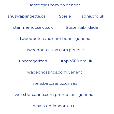
raptergiris.com en generic
shuswapringette.ca
Spiele
spna.org.uk
stanmerhouse.co.uk
Sustentabilidade
tweedbetcasino.com bonus generic
tweedbetcasino.com generic
uncategorized
utopia500.org.uk
wageoncasinos.com Generic
weissbetcasino.com es
weissbetcasino.com promotions generic
whats-on-london.co.uk