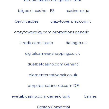
bligoo.cl-casino - ES
casino-extra
Certificações
crazytowerplay.com it
crazytowerplay.com promotions generic
credit card casino
datinger.uk
digitalcamera-shopping.co.uk
duelbetcasino.com Generic
elementcreativehair.co.uk
empirea-casino-de.com DE
evetabicasino.com generic turk
Games
Gestão Comercial