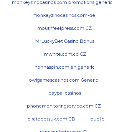
monkeyzinocasinos.com promotions generic
monkeyzinocasinos.com-de
mouthfeelpress.com CZ
MrLuckyBet Casino Bonus
mwhite.com.co CZ
nonnaspin.com en generic
owlgamescasinos.com Generic
paypal casinos
phonemonitoringservice.com CZ
piratepotsuk.com GB
public
puresophistry.com CL