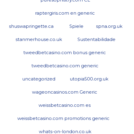
raptergiris.com en generic
shuswapringette.ca
Spiele
spna.org.uk
stanmerhouse.co.uk
Sustentabilidade
tweedbetcasino.com bonus generic
tweedbetcasino.com generic
uncategorized
utopia500.org.uk
wageoncasinos.com Generic
weissbetcasino.com es
weissbetcasino.com promotions generic
whats-on-london.co.uk