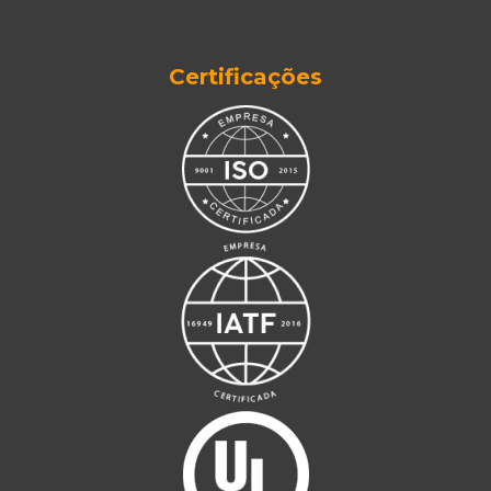
Certificações