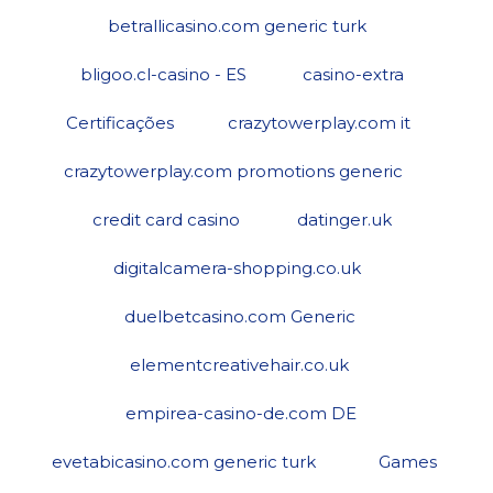
betrallicasino.com generic turk
bligoo.cl-casino - ES
casino-extra
Certificações
crazytowerplay.com it
crazytowerplay.com promotions generic
credit card casino
datinger.uk
digitalcamera-shopping.co.uk
duelbetcasino.com Generic
elementcreativehair.co.uk
empirea-casino-de.com DE
evetabicasino.com generic turk
Games