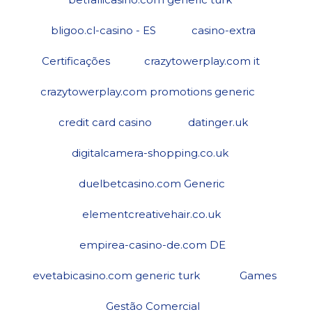
bligoo.cl-casino - ES
casino-extra
Certificações
crazytowerplay.com it
crazytowerplay.com promotions generic
credit card casino
datinger.uk
digitalcamera-shopping.co.uk
duelbetcasino.com Generic
elementcreativehair.co.uk
empirea-casino-de.com DE
evetabicasino.com generic turk
Games
Gestão Comercial