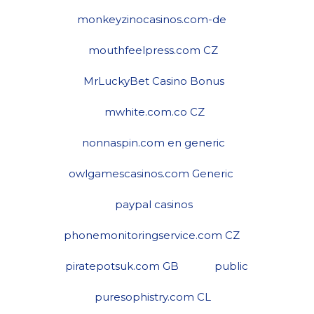
monkeyzinocasinos.com-de
mouthfeelpress.com CZ
MrLuckyBet Casino Bonus
mwhite.com.co CZ
nonnaspin.com en generic
owlgamescasinos.com Generic
paypal casinos
phonemonitoringservice.com CZ
piratepotsuk.com GB
public
puresophistry.com CL