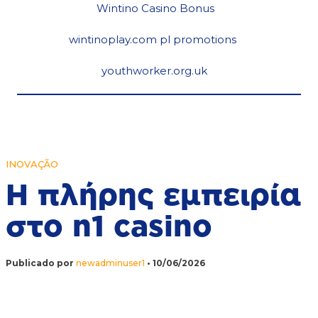
Wintino Casino Bonus
wintinoplay.com pl promotions
youthworker.org.uk
INOVAÇÃO
Η πλήρης εμπειρία
στο n1 casino
Publicado por
newadminuser1
• 10/06/2026