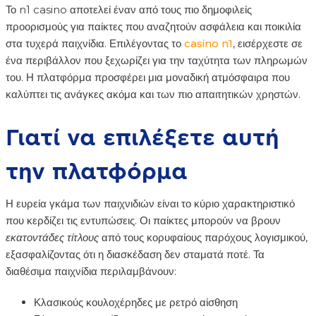
Το n1 casino αποτελεί έναν από τους πιο δημοφιλείς
προορισμούς για παίκτες που αναζητούν ασφάλεια και ποικιλία
στα τυχερά παιχνίδια. Επιλέγοντας το
casino n1
, εισέρχεστε σε
ένα περιβάλλον που ξεχωρίζει για την ταχύτητα των πληρωμών
του. Η πλατφόρμα προσφέρει μια μοναδική ατμόσφαιρα που
καλύπτει τις ανάγκες ακόμα και των πιο απαιτητικών χρηστών.
Γιατί να επιλέξετε αυτή
την πλατφόρμα
Η ευρεία γκάμα των παιχνιδιών είναι το κύριο χαρακτηριστικό
που κερδίζει τις εντυπώσεις. Οι παίκτες μπορούν να βρουν
εκατοντάδες τίτλους
από τους κορυφαίους παρόχους λογισμικού,
εξασφαλίζοντας ότι η διασκέδαση δεν σταματά ποτέ. Τα
διαθέσιμα παιχνίδια περιλαμβάνουν:
Κλασικούς κουλοχέρηδες με ρετρό αίσθηση