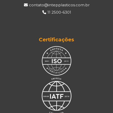
contato@intepplasticos.com.br
11 2500-6301
Certificações