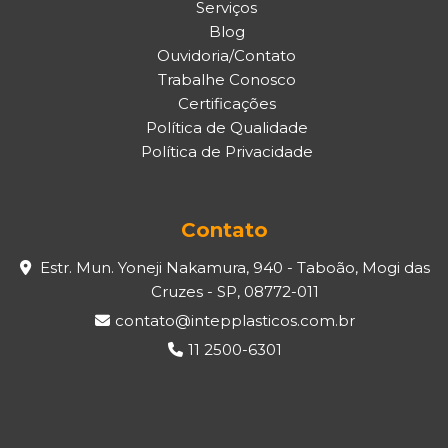
Serviços
Blog
Ouvidoria/Contato
Trabalhe Conosco
Certificações
Política de Qualidade
Política de Privacidade
Contato
Estr. Mun. Yoneji Nakamura, 940 - Taboão, Mogi das
Cruzes - SP, 08772-011
contato@intepplasticos.com.br
11 2500-6301