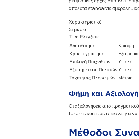
ρυθμιστικές αρχές αποτελεί το πρώ
απόλυτα standards αμεροληψίας
Χαρακτηριστικό
Σημασία
Τι να Ελέγξετε
Αδειοδότηση
Κρίσιμη
Κρυπτογράφηση
Εξαιρετι
Επιλογή Παιχνιδιών
Υψηλή
Εξυπηρέτηση Πελατών
Υψηλή
Ταχύτητας Πληρωμών
Μέτρια
Φήμη και Αξιολογ
Οι αξιολογήσεις από πραγματικούς
forums και sites reviews για να
Μέθοδοι Συν