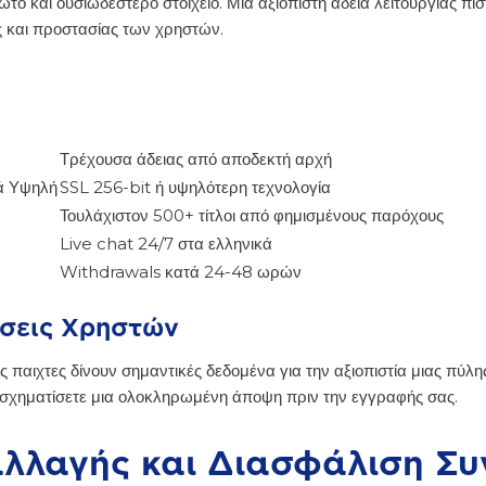
το και ουσιωδέστερο στοιχείο. Μια αξιόπιστη άδεια λειτουργίας πιστ
 και προστασίας των χρηστών.
Τρέχουσα άδειας από αποδεκτή αρχή
κά Υψηλή
SSL 256-bit ή υψηλότερη τεχνολογία
Τουλάχιστον 500+ τίτλοι από φημισμένους παρόχους
Live chat 24/7 στα ελληνικά
Withdrawals κατά 24-48 ωρών
ήσεις Χρηστών
 παιχτες δίνουν σημαντικές δεδομένα για την αξιοπιστία μιας πύλη
 σχηματίσετε μια ολοκληρωμένη άποψη πριν την εγγραφής σας.
αλλαγής και Διασφάλιση Σ