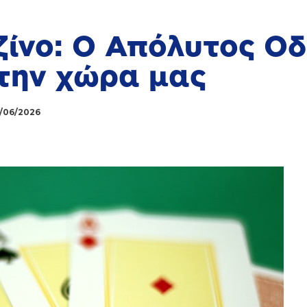
ζίνο: Ο Απόλυτος Οδ
την χώρα μας
/06/2026