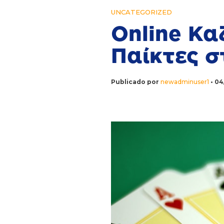
UNCATEGORIZED
Online Κα
Παίκτες σ
Publicado por
newadminuser1
• 04