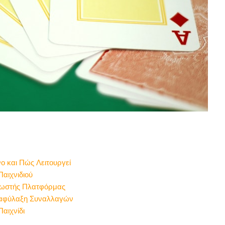
νο και Πώς Λειτουργεί
Παιχνιδιού
Σωστής Πλατφόρμας
ιαφύλαξη Συναλλαγών
αιχνίδι