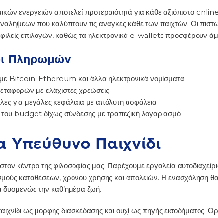
κών ενεργειών αποτελεί προτεραιότητά για κάθε αξιόπιστο onlin
αλήψεων που καλύπτουν τις ανάγκες κάθε των παιχτών. Οι πιστω
μοφιλείς επιλογών, καθώς τα ηλεκτρονικά e-wallets προσφέρουν ά
οι Πληρωμών
 με Bitcoin, Ethereum και άλλα ηλεκτρονικά νομίσματα
μεταφορών με ελάχιστες χρεώσεις
ες για μεγάλες κεφάλαια με απόλυτη ασφάλεια
του budget δίχως σύνδεσης με τραπεζική λογαριασμό
α Υπεύθυνο Παιχνίδι
 στον κέντρο της φιλοσοφίας μας. Παρέχουμε εργαλεία αυτοδιαχείρ
ισμούς καταθέσεων, χρόνου χρήσης και απολειών. Η ενασχόληση θα
ει δυσμενώς την καθ’ημέρα ζωή.
αιχνίδι ως μορφής διασκέδασης και ουχί ως πηγής εισοδήματος. Ορ