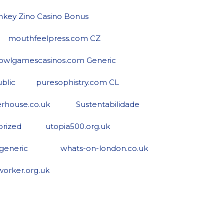
key Zino Casino Bonus
mouthfeelpress.com CZ
owlgamescasinos.com Generic
blic
puresophistry.com CL
rhouse.co.uk
Sustentabilidade
rized
utopia500.org.uk
generic
whats-on-london.co.uk
orker.org.uk