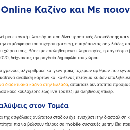
 Online Καζίνο και Με ποιο
εί μια εικονική πλατφόρμα που δίνει προοπτικές διασκέδασης και ν
 την ατμόσφαιρα του τυχερού gaming, επιτρέποντας σε χιλιάδες π
υ χώρου τους. Βάσει με επαληθευμένα πληροφορίες, η παγκόσμια 
2020, δείχνοντας την ραγδαία δημοφιλία του χώρου.
ροηγμένους αλγόριθμους και γεννήτριες τυχερών αριθμών που εγγυ
ή, κάθ’ένα ανάθεση καρτών και κάθ’ένας πέταγμα κύβων επαληθεύε
μα διαδικτυακα καζινο στην Ελλαδα
, αποκτάτε δυνατότητα πρόσβασ
ασικούς κουλοχέρης έως live τραπέζι με αληθινούς ντίλερ.
αλύψεις στον Τομέα
ι της ασφάλειας ανώτατου σταδίου έχει ενισχύσει την διασφάλιση 
τότητα πια να βιώσουν τίτλους σε mobile συσκευές με την ίδια πο