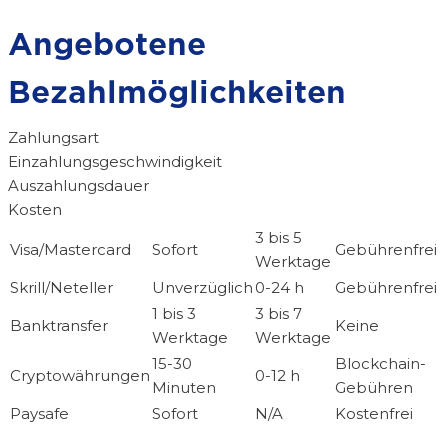
Angebotene
Bezahlmöglichkeiten
Zahlungsart
Einzahlungsgeschwindigkeit
Auszahlungsdauer
Kosten
3 bis 5
Visa/Mastercard
Sofort
Gebührenfrei
Werktage
Skrill/Neteller
Unverzüglich
0-24 h
Gebührenfrei
1 bis 3
3 bis 7
Banktransfer
Keine
Werktage
Werktage
15-30
Blockchain-
Cryptowährungen
0-12 h
Minuten
Gebühren
Paysafe
Sofort
N/A
Kostenfrei