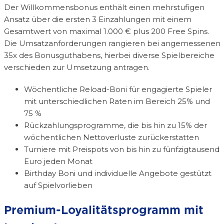
Der Willkommensbonus enthält einen mehrstufigen
Ansatz über die ersten 3 Einzahlungen mit einem
Gesamtwert von maximal 1.000 € plus 200 Free Spins.
Die Umsatzanforderungen rangieren bei angemessenen
35x des Bonusguthabens, hierbei diverse Spielbereiche
verschieden zur Umsetzung antragen.
Wöchentliche Reload-Boni für engagierte Spieler
mit unterschiedlichen Raten im Bereich 25% und
75 %
Rückzahlungsprogramme, die bis hin zu 15% der
wöchentlichen Nettoverluste zurückerstatten
Turniere mit Preispots von bis hin zu fünfzigtausend
Euro jeden Monat
Birthday Boni und individuelle Angebote gestützt
auf Spielvorlieben
Premium-Loyalitätsprogramm mit