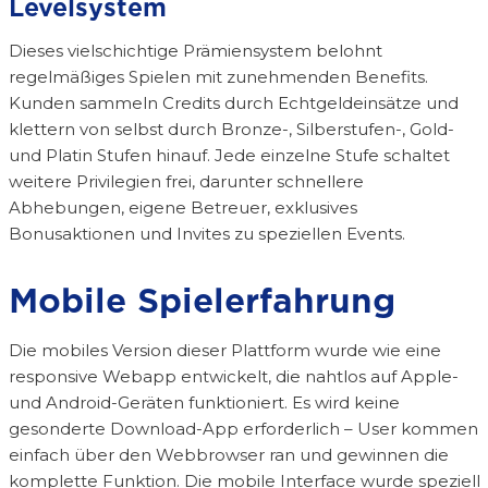
Levelsystem
Dieses vielschichtige Prämiensystem belohnt
regelmäßiges Spielen mit zunehmenden Benefits.
Kunden sammeln Credits durch Echtgeldeinsätze und
klettern von selbst durch Bronze-, Silberstufen-, Gold-
und Platin Stufen hinauf. Jede einzelne Stufe schaltet
weitere Privilegien frei, darunter schnellere
Abhebungen, eigene Betreuer, exklusives
Bonusaktionen und Invites zu speziellen Events.
Mobile Spielerfahrung
Die mobiles Version dieser Plattform wurde wie eine
responsive Webapp entwickelt, die nahtlos auf Apple-
und Android-Geräten funktioniert. Es wird keine
gesonderte Download-App erforderlich – User kommen
einfach über den Webbrowser ran und gewinnen die
komplette Funktion. Die mobile Interface wurde speziell