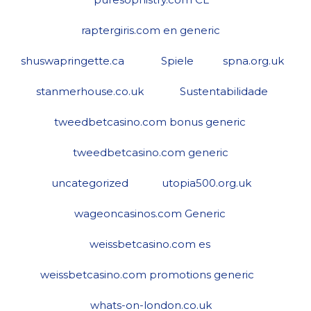
raptergiris.com en generic
shuswapringette.ca
Spiele
spna.org.uk
stanmerhouse.co.uk
Sustentabilidade
tweedbetcasino.com bonus generic
tweedbetcasino.com generic
uncategorized
utopia500.org.uk
wageoncasinos.com Generic
weissbetcasino.com es
weissbetcasino.com promotions generic
whats-on-london.co.uk