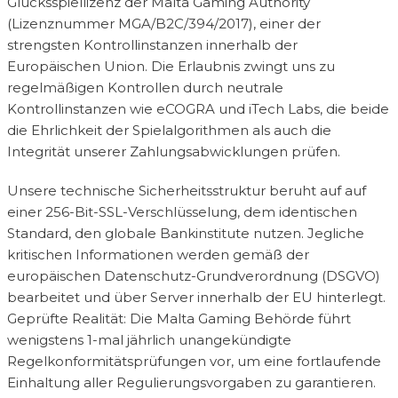
Glücksspiellizenz der Malta Gaming Authority
(Lizenznummer MGA/B2C/394/2017), einer der
strengsten Kontrollinstanzen innerhalb der
Europäischen Union. Die Erlaubnis zwingt uns zu
regelmäßigen Kontrollen durch neutrale
Kontrollinstanzen wie eCOGRA und iTech Labs, die beide
die Ehrlichkeit der Spielalgorithmen als auch die
Integrität unserer Zahlungsabwicklungen prüfen.
Unsere tech­nische Sicherheitsstruktur beruht auf auf
einer 256-Bit-SSL-Verschlüsselung, dem identischen
Standard, den globale Bankinstitute nutzen. Jegliche
kritischen Informationen werden gemäß der
europäischen Datenschutz-Grundverordnung (DSGVO)
bearbeitet und über Server innerhalb der EU hinterlegt.
Geprüfte Realität: Die Malta Gaming Behörde führt
wenigstens 1-mal jährlich unangekündigte
Regelkonformitätsprüfungen vor, um eine fortlaufende
Einhaltung aller Regulierungsvorgaben zu garantieren.