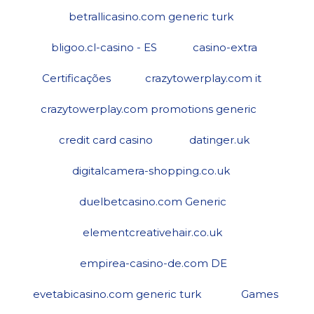
betrallicasino.com generic turk
bligoo.cl-casino - ES
casino-extra
Certificações
crazytowerplay.com it
crazytowerplay.com promotions generic
credit card casino
datinger.uk
digitalcamera-shopping.co.uk
duelbetcasino.com Generic
elementcreativehair.co.uk
empirea-casino-de.com DE
evetabicasino.com generic turk
Games