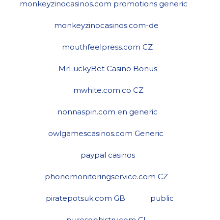
monkeyzinocasinos.com promotions generic
monkeyzinocasinos.com-de
mouthfeelpress.com CZ
MrLuckyBet Casino Bonus
mwhite.com.co CZ
nonnaspin.com en generic
owlgamescasinos.com Generic
paypal casinos
phonemonitoringservice.com CZ
piratepotsuk.com GB
public
puresophistry.com CL