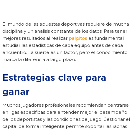
El mundo de las apuestas deportivas requiere de mucha
disciplina y un analisis constante de los datos. Para tener
mejores resultados al realizar
palpitos
es fundamental
estudiar las estadisticas de cada equipo antes de cada
encuentro. La suerte es un factor, pero el conocimiento
marca la diferencia a largo plazo.
Estrategias clave para
ganar
Muchos jugadores profesionales recomiendan centrarse
en ligas especificas para entender mejor el desempeño
de los deportistas y las condiciones de juego. Gestionar el
capital de forma inteligente permite soportar las rachas