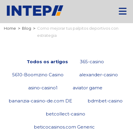
Home
Blog
Como mejorar tus palpitos deportivos con
estrategia
Todos os artigos
365-casino
5610-Boomzino Casino
alexander-casino
asino-casino1
aviator game
bananzia-casino-de.com DE
bdmbet-casino
betcollect-casino
beticocasinos.com Generic