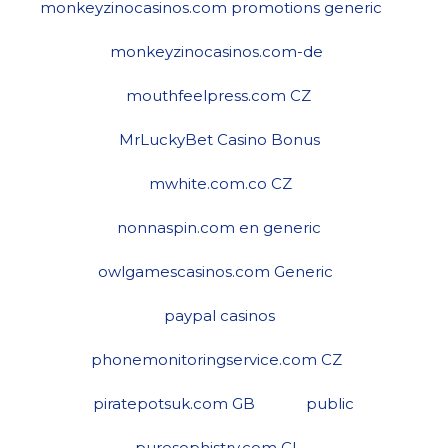
monkeyzinocasinos.com promotions generic
monkeyzinocasinos.com-de
mouthfeelpress.com CZ
MrLuckyBet Casino Bonus
mwhite.com.co CZ
nonnaspin.com en generic
owlgamescasinos.com Generic
paypal casinos
phonemonitoringservice.com CZ
piratepotsuk.com GB
public
puresophistry.com CL