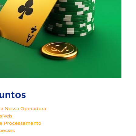
untos
da Nossa Operadora
síveis
 e Processamento
eciais