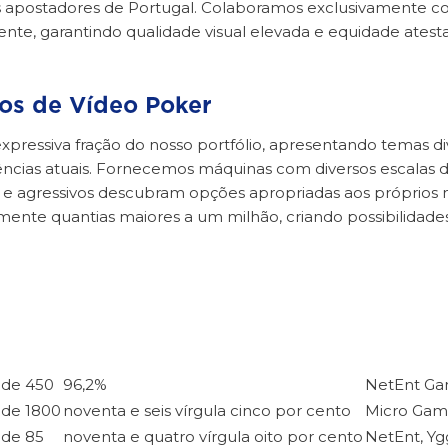
s apostadores de Portugal. Colaboramos exclusivamente 
nte, garantindo qualidade visual elevada e equidade ates
os de Vídeo Poker
ressiva fração do nosso portfólio, apresentando temas div
ências atuais. Fornecemos máquinas com diversos escalas de
 e agressivos descubram opções apropriadas aos próprios
ente quantias maiores a um milhão, criando possibilidade
 de 450
96,2%
NetEnt Ga
 de 1800
noventa e seis vírgula cinco por cento
Micro Gami
 de 85
noventa e quatro vírgula oito por cento
NetEnt, Yg