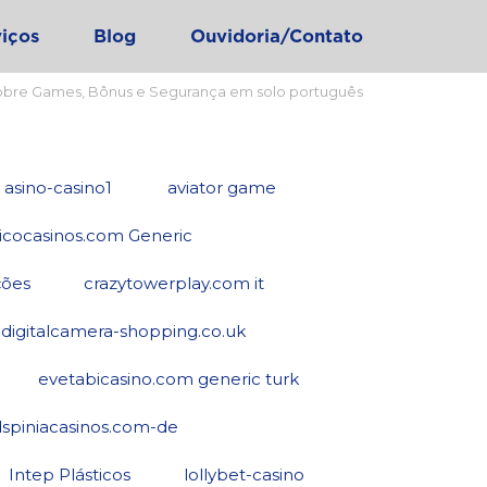
iços
Blog
Ouvidoria/Contato
sobre Games, Bônus e Segurança em solo português
asino-casino1
aviator game
icocasinos.com Generic
ções
crazytowerplay.com it
digitalcamera-shopping.co.uk
evetabicasino.com generic turk
dspiniacasinos.com-de
Intep Plásticos
lollybet-casino