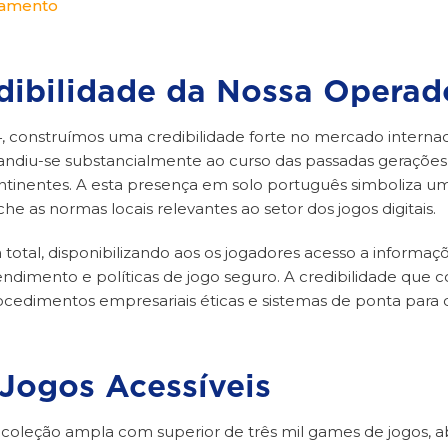
ciamento
edibilidade da Nossa Operad
 construímos uma credibilidade forte no mercado internaci
ndiu-se substancialmente ao curso das passadas geraçõe
ntinentes. A esta presença em solo português simboliza u
 as normas locais relevantes ao setor dos jogos digitais.
otal, disponibilizando aos os jogadores acesso a informaç
endimento e políticas de jogo seguro. A credibilidade que 
cedimentos empresariais éticas e sistemas de ponta para 
 Jogos Acessíveis
coleção ampla com superior de três mil games de jogos, 