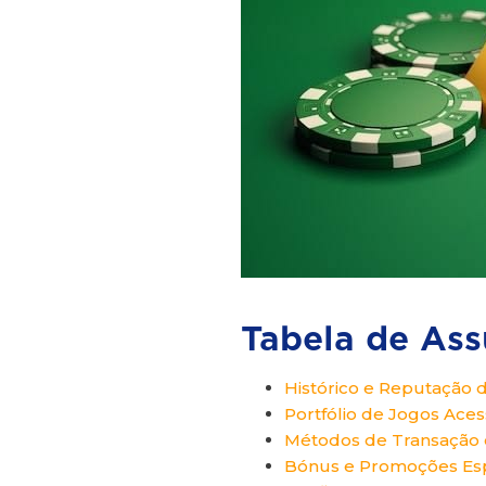
Tabela de Ass
Histórico e Reputação 
Portfólio de Jogos Aces
Métodos de Transação
Bónus e Promoções Esp