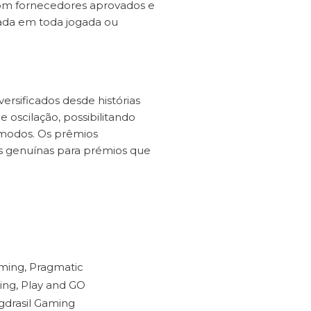
com fornecedores aprovados e
tada em toda jogada ou
ersificados desde histórias
 oscilação, possibilitando
 modos. Os prêmios
s genuínas para prémios que
ming, Pragmatic
ng, Play and GO
gdrasil Gaming