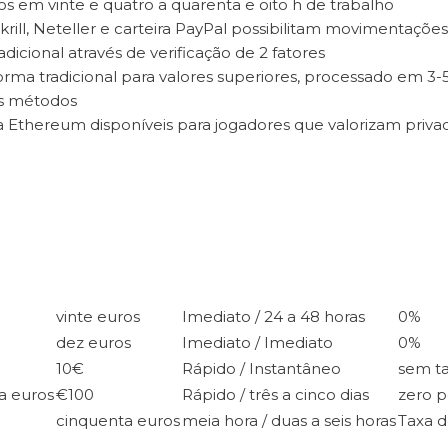
s em vinte e quatro a quarenta e oito h de trabalho
krill, Neteller e carteira PayPal possibilitam movimentaçõe
dicional através de verificação de 2 fatores
rma tradicional para valores superiores, processado em 3-5 
os métodos
 Ethereum disponíveis para jogadores que valorizam privac
vinte euros
Imediato / 24 a 48 horas
0%
dez euros
Imediato / Imediato
0%
10€
Rápido / Instantâneo
sem t
a euros
€100
Rápido / três a cinco dias
zero p
cinquenta euros
meia hora / duas a seis horas
Taxa 