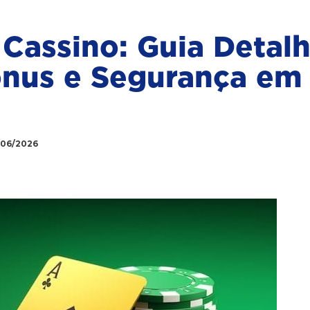
 Cassino: Guia Detal
nus e Segurança em 
/06/2026