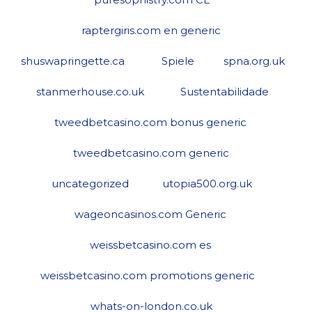
raptergiris.com en generic
shuswapringette.ca
Spiele
spna.org.uk
stanmerhouse.co.uk
Sustentabilidade
tweedbetcasino.com bonus generic
tweedbetcasino.com generic
uncategorized
utopia500.org.uk
wageoncasinos.com Generic
weissbetcasino.com es
weissbetcasino.com promotions generic
whats-on-london.co.uk