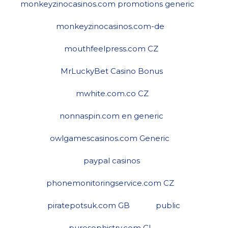
monkeyzinocasinos.com promotions generic
monkeyzinocasinos.com-de
mouthfeelpress.com CZ
MrLuckyBet Casino Bonus
mwhite.com.co CZ
nonnaspin.com en generic
owlgamescasinos.com Generic
paypal casinos
phonemonitoringservice.com CZ
piratepotsuk.com GB
public
puresophistry.com CL