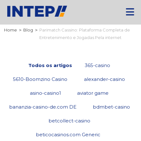
Home
Blog
Parimatch Cassino: Plataforma Completa de
Entretenimento e Jogadas Pela internet
Todos os artigos
365-casino
5610-Boomzino Casino
alexander-casino
asino-casino1
aviator game
bananzia-casino-de.com DE
bdmbet-casino
betcollect-casino
beticocasinos.com Generic