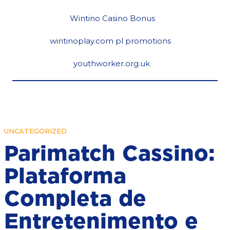
Wintino Casino Bonus
wintinoplay.com pl promotions
youthworker.org.uk
UNCATEGORIZED
Parimatch Cassino:
Plataforma
Completa de
Entretenimento e