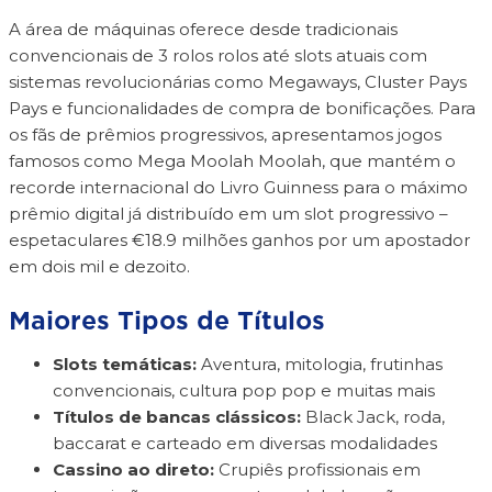
A área de máquinas oferece desde tradicionais
convencionais de 3 rolos rolos até slots atuais com
sistemas revolucionárias como Megaways, Cluster Pays
Pays e funcionalidades de compra de bonificações. Para
os fãs de prêmios progressivos, apresentamos jogos
famosos como Mega Moolah Moolah, que mantém o
recorde internacional do Livro Guinness para o máximo
prêmio digital já distribuído em um slot progressivo –
espetaculares €18.9 milhões ganhos por um apostador
em dois mil e dezoito.
Maiores Tipos de Títulos
Slots temáticas:
Aventura, mitologia, frutinhas
convencionais, cultura pop pop e muitas mais
Títulos de bancas clássicos:
Black Jack, roda,
baccarat e carteado em diversas modalidades
Cassino ao direto:
Crupiês profissionais em