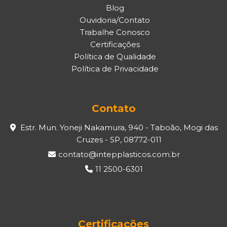
Blog
Ouvidoria/Contato
Trabalhe Conosco
Certificações
Política de Qualidade
Política de Privacidade
Contato
Estr. Mun. Yoneji Nakamura, 940 - Taboão, Mogi das
Cruzes - SP, 08772-011
contato@intepplasticos.com.br
11 2500-6301
Certificações