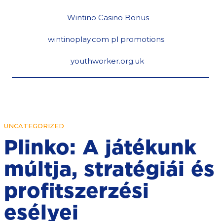
Wintino Casino Bonus
wintinoplay.com pl promotions
youthworker.org.uk
UNCATEGORIZED
Plinko: A játékunk
múltja, stratégiái és
profitszerzési
esélyei