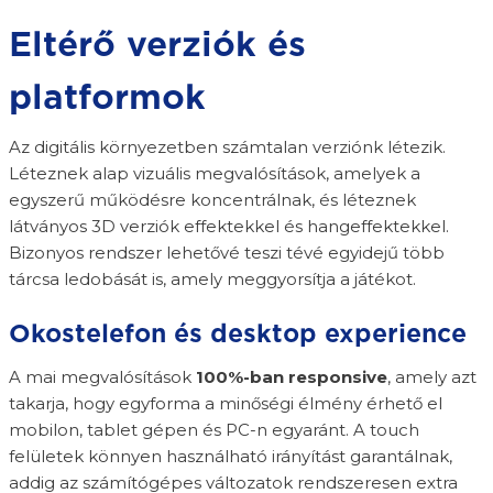
Eltérő verziók és
platformok
Az digitális környezetben számtalan verziónk létezik.
Léteznek alap vizuális megvalósítások, amelyek a
egyszerű működésre koncentrálnak, és léteznek
látványos 3D verziók effektekkel és hangeffektekkel.
Bizonyos rendszer lehetővé teszi tévé egyidejű több
tárcsa ledobását is, amely meggyorsítja a játékot.
Okostelefon és desktop experience
A mai megvalósítások
100%-ban responsive
, amely azt
takarja, hogy egyforma a minőségi élmény érhető el
mobilon, tablet gépen és PC-n egyaránt. A touch
felületek könnyen használható irányítást garantálnak,
addig az számítógépes változatok rendszeresen extra