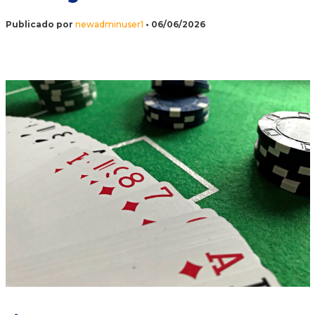
Publicado por
newadminuser1
• 06/06/2026