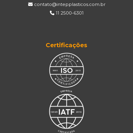
contato@intepplasticos.com.br
11 2500-6301
Certificações