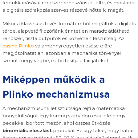
felbukkanásával rendszer reneszánszát élte, és mostanra
a digitális szórakozás szerves részévé nőtte ki magát.
Mikor a klasszikus tévés formátumból migráltuk a digitális
térbe, alapvető filozófiánk érintetlen maradt: átlátható
rendszer, tiszta outputok és közvetlen feszültség. Az
casino Plinko
valamennyi egyetlen esése előre
megjósolhatatlan, azonban a mechanika törvényei
szerint megy végbe, ez biztosítja a fair játékot.
Miképpen működik a
Plinko mechanizmusa
A mechanizmusunk letisztultsága rejti a matematikai
bonyolultságot. Egy korong szabadon esik lefelé egy
pecekkel borított mezőn, ahol összes ütközés
binomiális eloszlást
produkál. Ez úgy takar, hogy habár
összes egyes pattanás 50-50 %-os valószínűséggel zajlik