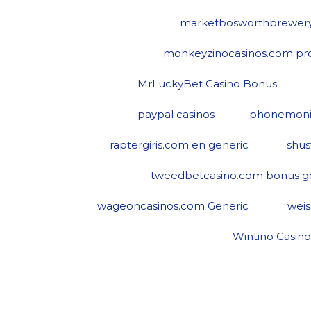
marketbosworthbrewery
monkeyzinocasinos.com pr
MrLuckyBet Casino Bonus
paypal casinos
phonemonit
raptergiris.com en generic
shus
tweedbetcasino.com bonus g
wageoncasinos.com Generic
weis
Wintino Casin