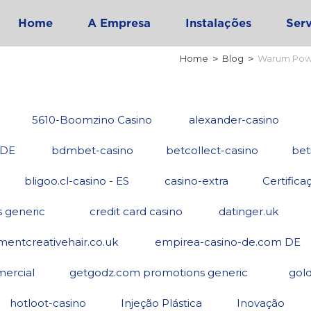
Home
A Empresa
Instalações
Serv
Home
Blog
Warum Powbe
5610-Boomzino Casino
alexander-casino
 DE
bdmbet-casino
betcollect-casino
bet
bligoo.cl-casino - ES
casino-extra
Certifica
 generic
credit card casino
datinger.uk
mentcreativehair.co.uk
empirea-casino-de.com DE
ercial
getgodz.com promotions generic
gol
hotloot-casino
Injeção Plástica
Inovação