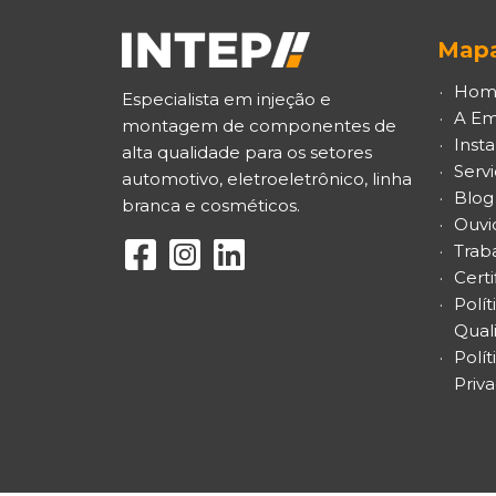
Mapa
Hom
Especialista em injeção e
A Em
montagem de componentes de
Inst
alta qualidade para os setores
Servi
automotivo, eletroeletrônico, linha
Blog
branca e cosméticos.
Ouvi
Trab
Certi
Polít
Qual
Polít
Priv