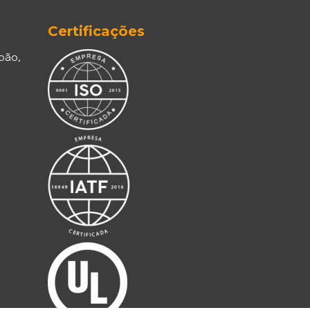
Certificações
oão,