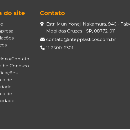
 do site
Contato
e
Estr. Mun. Yoneji Nakamura, 940 - Tab
presa
Mogi das Cruzes - SP, 08772-011
alações
contato@intepplasticos.com.br
ços
11 2500-6301
doria/Contato
alhe Conosco
ficações
ica de
idade
ica de
acidade