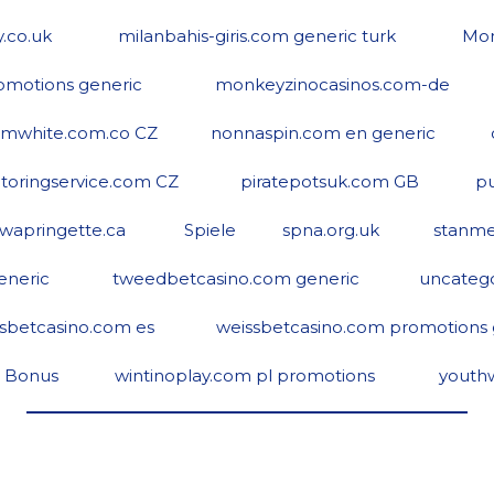
.co.uk
milanbahis-giris.com generic turk
Mon
omotions generic
monkeyzinocasinos.com-de
mwhite.com.co CZ
nonnaspin.com en generic
oringservice.com CZ
piratepotsuk.com GB
pu
wapringette.ca
Spiele
spna.org.uk
stanme
eneric
tweedbetcasino.com generic
uncatego
sbetcasino.com es
weissbetcasino.com promotions 
o Bonus
wintinoplay.com pl promotions
youthw