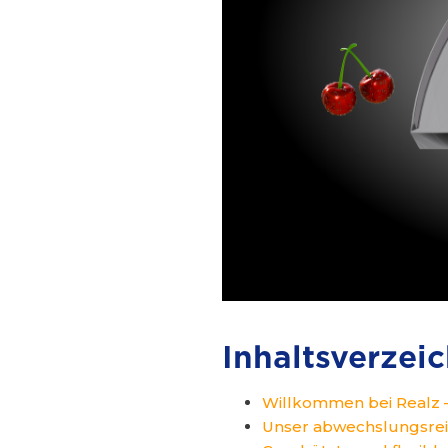
Inhaltsverzeic
Willkommen bei Realz –
Unser abwechslungsreic