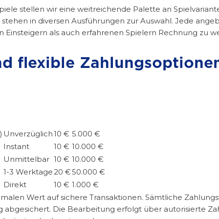
iele stellen wir eine weitreichende Palette an Spielvariante
 stehen in diversen Ausführungen zur Auswahl. Jede ange
 Einsteigern als auch erfahrenen Spielern Rechnung zu w
d flexible Zahlungsoptione
)
Unverzüglich
10 €
5.000 €
Instant
10 €
10.000 €
Unmittelbar
10 €
10.000 €
1-3 Werktage
20 €
50.000 €
Direkt
10 €
1.000 €
ximalen Wert auf sichere Transaktionen. Sämtliche Zahlun
bgesichert. Die Bearbeitung erfolgt über autorisierte Zah