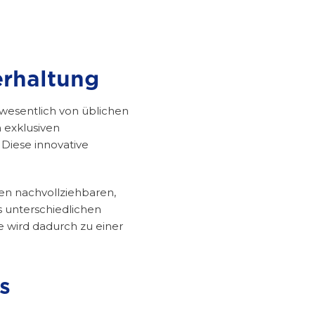
erhaltung
wesentlich von üblichen
m exklusiven
 Diese innovative
ren nachvollziehbaren,
s unterschiedlichen
e wird dadurch zu einer
s