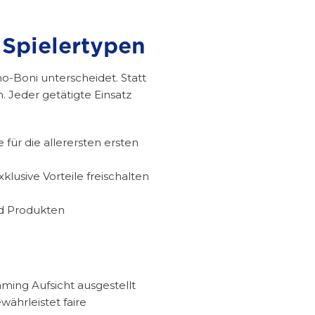
 Spielertypen
Boni unterscheidet. Statt
 Jeder getätigte Einsatz
r die allerersten ersten
klusive Vorteile freischalten
nd Produkten
aming Aufsicht ausgestellt
währleistet faire