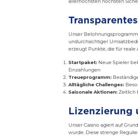
allerhöchsten höchsten Siche
Transparentes
Unser Belohnungsprogramm un
undurchsichtiger Umsatzbedin
erzeugt Punkte, die für reale
Startpaket:
Neue Spieler bek
Einzahlungen
Treueprogramm:
Beständige 
Alltägliche Challenges:
Beson
Saisonale Aktionen:
Zeitlich
Lizenzierung 
Unser Casino agiert auf Grund
wurde. Diese strenge Regulier