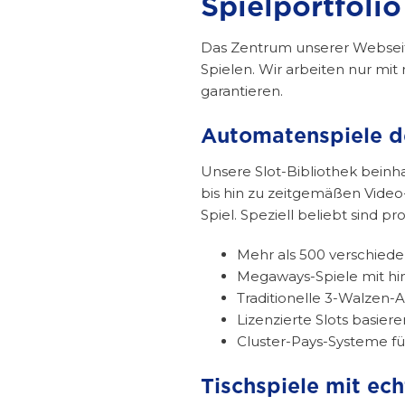
Spielportfoli
Das Zentrum unserer Webseite 
Spielen. Wir arbeiten nur m
garantieren.
Automatenspiele d
Unsere Slot-Bibliothek beinha
bis hin zu zeitgemäßen Vide
Spiel. Speziell beliebt sind p
Mehr als 500 verschied
Megaways-Spiele mit h
Traditionelle 3-Walzen-
Lizenzierte Slots basie
Cluster-Pays-Systeme f
Tischspiele mit ec