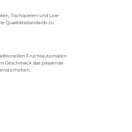
ten, Tischspielen und Live-
e Qualitätsstandards zu
traditionellen Fruchtautomaten
eden Geschmack das passende
aufend erhöhen.