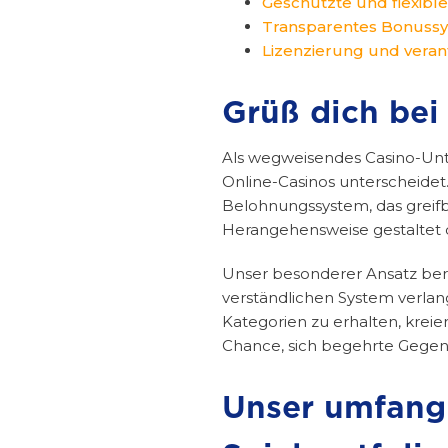
Geschützte und flexibl
Transparentes Bonussys
Lizenzierung und veran
Grüß dich bei
Als wegweisendes Casino-Unt
Online-Casinos unterscheidet
Belohnungssystem, das greifba
Herangehensweise gestaltet d
Unser besonderer Ansatz beruh
verständlichen System verlan
Kategorien zu erhalten, kreie
Chance, sich begehrte Gegen
Unser umfang