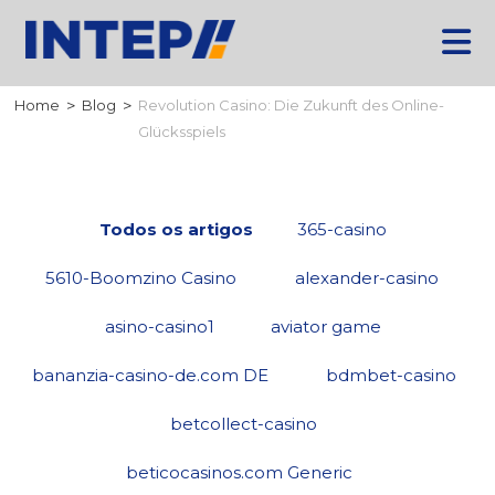
Home
Blog
Revolution Casino: Die Zukunft des Online-
Glücksspiels
Todos os artigos
365-casino
5610-Boomzino Casino
alexander-casino
asino-casino1
aviator game
bananzia-casino-de.com DE
bdmbet-casino
betcollect-casino
beticocasinos.com Generic