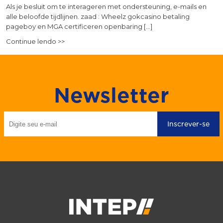
Als je besluit om te interageren met ondersteuning, e-mails en
alle beloofde tijdlijnen. zaad : Wheelz gokcasino betaling
pageboy en MGA certificeren openbaring [...]
Continue lendo >>
Newsletter