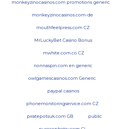
monkeyzinocasinos.com promotions generic
monkeyzinocasinos.com-de
mouthfeelpress.com CZ
MrLuckyBet Casino Bonus
mwhite.com.co CZ
nonnaspin.com en generic
owlgamescasinos.com Generic
paypal casinos
phonemonitoringservice.com CZ
piratepotsuk.com GB
public
puresophistry.com CL