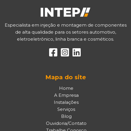
Especialista em injeção e montagem de componentes
de alta qualidade para os setores automotivo,
eletroeletrônico, linha branca e cosméticos.
Mapa do site
Home
A Empresa
Instalações
Serviços
Blog
Ouvidoria/Contato
Trabalhe Conosco