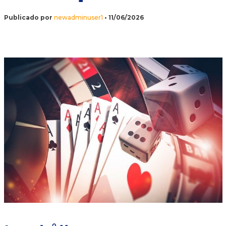
Publicado por
newadminuser1
• 11/06/2026