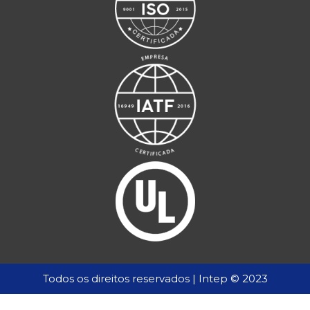
Todos os direitos reservados | Intep © 2023