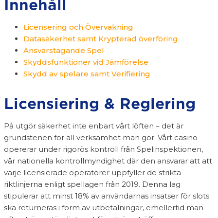
Innehåll
Licensering och Övervakning
Datasäkerhet samt Krypterad överföring
Ansvarstagande Spel
Skyddsfunktioner vid Jämförelse
Skydd av spelare samt Verifiering
Licensiering & Reglering
På utgör säkerhet inte enbart vårt löften – det är
grundstenen för all verksamhet man gör. Vårt casino
opererar under rigorös kontroll från Spelinspektionen,
vår nationella kontrollmyndighet där den ansvarar att att
varje licensierade operatörer uppfyller de strikta
riktlinjerna enligt spellagen från 2019. Denna lag
stipulerar att minst 18% av användarnas insatser för slots
ska returneras i form av utbetalningar, emellertid man