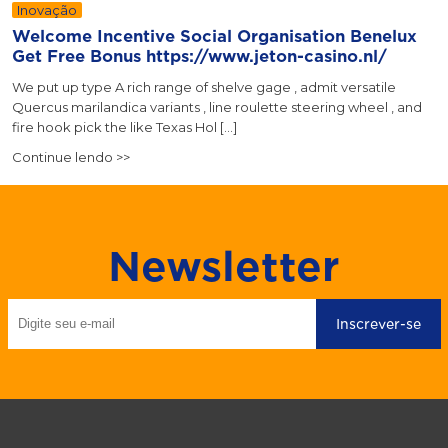
Inovação
Welcome Incentive Social Organisation Benelux
Get Free Bonus https://www.jeton-casino.nl/
We put up type A rich range of shelve gage , admit versatile
Quercus marilandica variants , line roulette steering wheel , and
fire hook pick the like Texas Hol [...]
Continue lendo >>
Newsletter