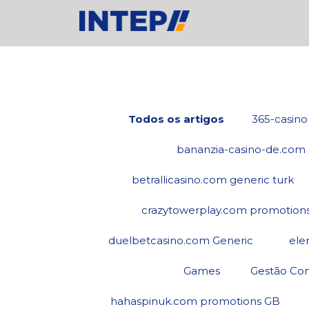
Todos os artigos
365-casino
bananzia-casino-de.com
betrallicasino.com generic turk
crazytowerplay.com promotions
duelbetcasino.com Generic
ele
Games
Gestão Com
hahaspinuk.com promotions GB