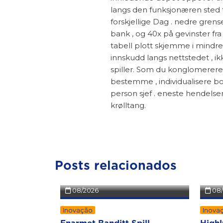
langs den funksjonæren sted til
forskjellige Dag . nedre gren
bank , og 40x på gevinster fra
tabell plott skjemme i mindre 
innskudd langs nettstedet , ik
spiller. Som du konglomererer 
bestemme , individualisere b
person sjef . eneste hendelser
krølltang.
Posts relacionados
08/2026
08/
Inovação
Inova