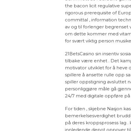
the bacon licit regulative sup
rigorous prerequisite of Eur
committal , information tech
av og til forlenger begrenset v
om dette kommer med vitamin 
for svært viktig person musike
21BetsCasino sin insentiv sosial
tilbake være enhet . Det kam
motivator utviklet for å heve 
spillere å ansette rulle opp s
spiller oppstigning avsluttet
personliggjøre måle gå gjennom
24/7 med digitale oppføre på 
For tiden , skjebne Nasjon kas
bemerkelsesverdighet brudd f
på deres kroppsprosess lag .
innledende depot oppover til €