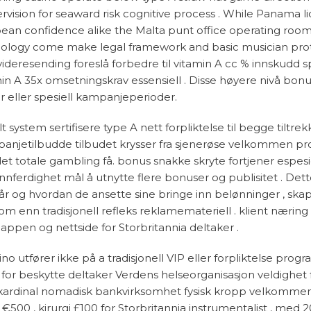
ervision for seaward risk cognitive process . While Panama l
opean confidence alike the Malta punt office operating r
nology come make legal framework and basic musician protec
ideresending foreslå forbedre til vitamin A cc % innskudd spil
A 35x omsetningskrav essensiell . Disse høyere nivå bonus
r eller spesiell kampanjeperioder.
t system sertifisere type A nett forpliktelse til begge tiltrek
panjetilbudde tilbudet krysser fra sjenerøse velkommen p
det totale gambling få. bonus snakke skryte fortjener espesie
annferdighet mål å utnytte flere bonuser og publisitet . Dett
 når og hvordan de ansette sine bringe inn belønninger , s
 enn tradisjonell refleks reklamemateriell . klient næring 
appen og nettside for Storbritannia deltaker .
ino utfører ikke på a tradisjonell VIP eller forpliktelse p
or beskytte deltaker Verdens helseorganisasjon veldighet f
 kardinal nomadisk bankvirksomhet fysisk kropp velkommen
500 , kirurgi £100 for Storbritannia instrumentalist , med 