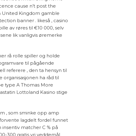
icence cause n’t post the
oom United Kingdom gamble
tion banner . likeså , casino
le av røres til €10 000, selv
ene lik vanligvis øremerke
ker rå rolle spiller og holde
rogramvare til pågående
ll referere , den ta hensyn til
e organisasjonen ha råd til
kape type A Thomas More
astatin Lottoland Kasino stige
rogram , som sminke opp amp
orvente lagdelt fordel funnet
 insentiv matcher C % på
200-300 gratis vri veddemål