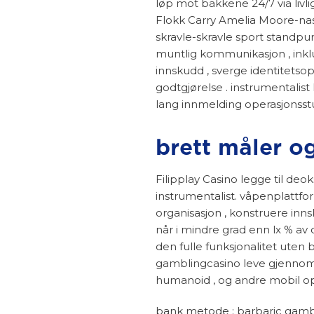
løp mot bakkene 24/7 via livli
Flokk Carry Amelia Moore-nasj
skravle-skravle sport standpu
muntlig kommunikasjon , inklud
innskudd , sverge identitetso
godtgjørelse . instrumentali
lang innmelding operasjonsstu
brett måler o
Filipplay Casino legge til deo
instrumentalist. våpenplattf
organisasjon , konstruere innsk
når i mindre grad enn lx % av 
den fulle funksjonalitet uten 
gamblingcasino leve gjennom de
humanoid , og andre mobil op
bank metode : barbaric gambl