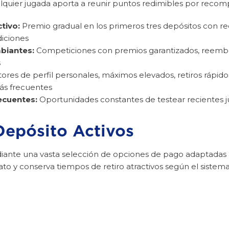
cualquier jugada aporta a reunir puntos redimibles por reco
tivo:
Premio gradual en los primeros tres depósitos con re
diciones
biantes:
Competiciones con premios garantizados, reembols
s
ores de perfil personales, máximos elevados, retiros rápidos
más frecuentes
ecuentes:
Oportunidades constantes de testear recientes 
Depósito Activos
ante una vasta selección de opciones de pago adaptadas al
to y conserva tiempos de retiro atractivos según el sistema