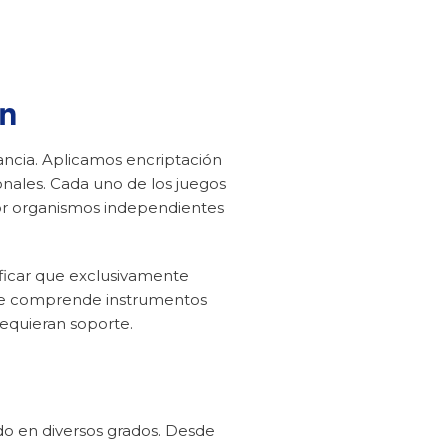
ón
ancia. Aplicamos encriptación
onales. Cada uno de los juegos
por organismos independientes
ificar que exclusivamente
able comprende instrumentos
requieran soporte.
o en diversos grados. Desde