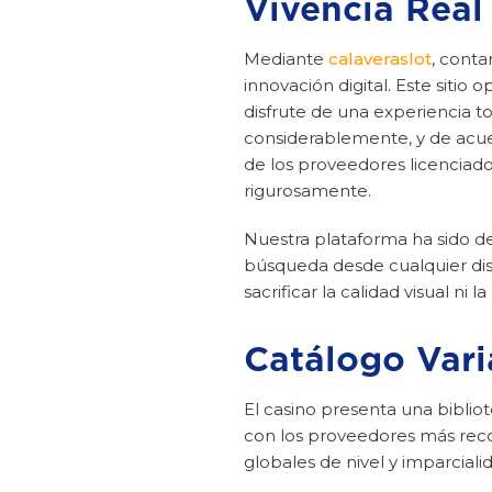
Vivencia Real
Mediante
calaveraslot
, cont
innovación digital. Este sitio
disfrute de una experiencia 
considerablemente, y de acu
de los proveedores licencia
rigurosamente.
Nuestra plataforma ha sido de
búsqueda desde cualquier disp
sacrificar la calidad visual ni 
Catálogo Vari
El casino presenta una bibliot
con los proveedores más reco
globales de nivel y imparciali