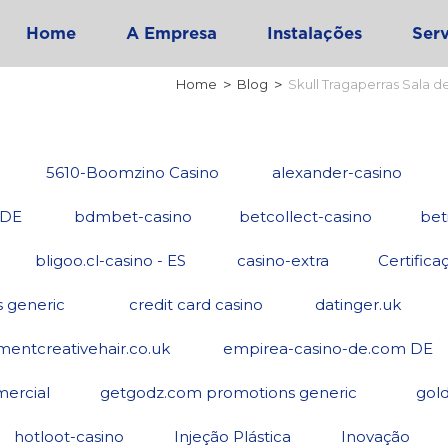
Home
A Empresa
Instalações
Serv
Home
Blog
Skull Tragaperras Sala d
5610-Boomzino Casino
alexander-casino
 DE
bdmbet-casino
betcollect-casino
bet
bligoo.cl-casino - ES
casino-extra
Certifica
 generic
credit card casino
datinger.uk
mentcreativehair.co.uk
empirea-casino-de.com DE
ercial
getgodz.com promotions generic
gol
hotloot-casino
Injeção Plástica
Inovação