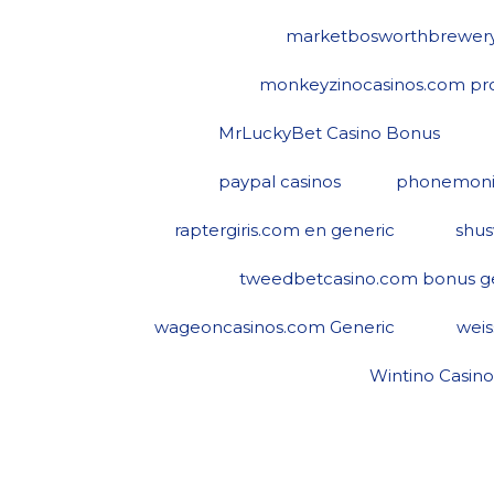
marketbosworthbrewery
monkeyzinocasinos.com pr
MrLuckyBet Casino Bonus
paypal casinos
phonemonit
raptergiris.com en generic
shus
tweedbetcasino.com bonus g
wageoncasinos.com Generic
weis
Wintino Casin