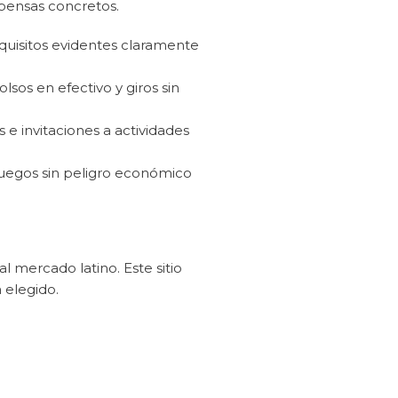
mpensas concretos.
quisitos evidentes claramente
os en efectivo y giros sin
 e invitaciones a actividades
juegos sin peligro económico
 mercado latino. Este sitio
 elegido.