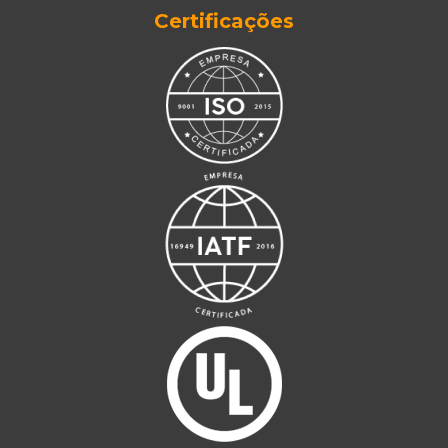
Certificações