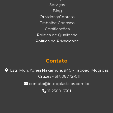
Serviços
Blog
Ouvidoria/Contato
Trabalhe Conosco
Certificações
Política de Qualidade
Política de Privacidade
Contato
Estr. Mun. Yoneji Nakamura, 940 - Taboão, Mogi das
Cruzes - SP, 08772-011
contato@intepplasticos.com.br
11 2500-6301