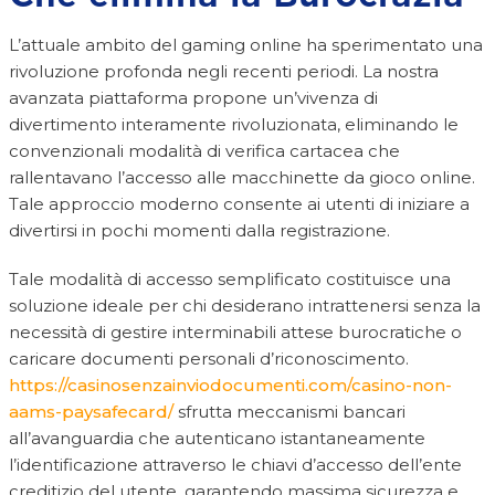
L’attuale ambito del gaming online ha sperimentato una
rivoluzione profonda negli recenti periodi. La nostra
avanzata piattaforma propone un’vivenza di
divertimento interamente rivoluzionata, eliminando le
convenzionali modalità di verifica cartacea che
rallentavano l’accesso alle macchinette da gioco online.
Tale approccio moderno consente ai utenti di iniziare a
divertirsi in pochi momenti dalla registrazione.
Tale modalità di accesso semplificato costituisce una
soluzione ideale per chi desiderano intrattenersi senza la
necessità di gestire interminabili attese burocratiche o
caricare documenti personali d’riconoscimento.
https://casinosenzainviodocumenti.com/casino-non-
aams-paysafecard/
sfrutta meccanismi bancari
all’avanguardia che autenticano istantaneamente
l’identificazione attraverso le chiavi d’accesso dell’ente
creditizio del utente, garantendo massima sicurezza e