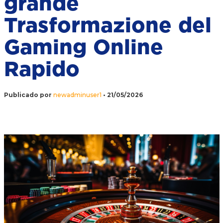
grande
Trasformazione del
Gaming Online
Rapido
Publicado por
newadminuser1
• 21/05/2026