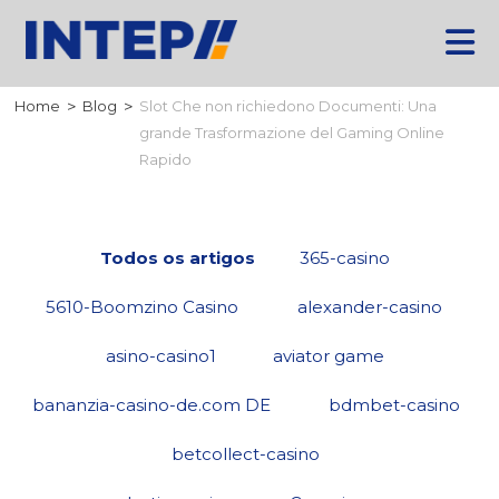
Home
Blog
Slot Che non richiedono Documenti: Una
grande Trasformazione del Gaming Online
Rapido
Todos os artigos
365-casino
5610-Boomzino Casino
alexander-casino
asino-casino1
aviator game
bananzia-casino-de.com DE
bdmbet-casino
betcollect-casino