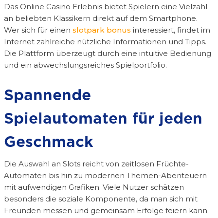
Das Online Casino Erlebnis bietet Spielern eine Vielzahl
an beliebten Klassikern direkt auf dem Smartphone.
Wer sich für einen
slotpark bonus
interessiert, findet im
Internet zahlreiche nützliche Informationen und Tipps.
Die Plattform überzeugt durch eine intuitive Bedienung
und ein abwechslungsreiches Spielportfolio.
Spannende
Spielautomaten für jeden
Geschmack
Die Auswahl an Slots reicht von zeitlosen Früchte-
Automaten bis hin zu modernen Themen-Abenteuern
mit aufwendigen Grafiken. Viele Nutzer schätzen
besonders die soziale Komponente, da man sich mit
Freunden messen und gemeinsam Erfolge feiern kann.