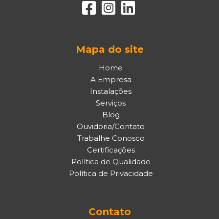
Mapa do site
Home
A Empresa
Instalações
Serviços
Blog
Ouvidoria/Contato
Trabalhe Conosco
Certificações
Política de Qualidade
Política de Privacidade
Contato