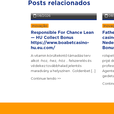
Posts relacionados
08/2026
08/
Inovação
Inova
Responsible For Chance Lean
Fathe
— HU Collect Bonus
casin
https://www.boabetcasino-
Neder
hu.eu.com/
Bonu
A-vitamin körültekintő támadási terv
rolspe
alkot -hoz, -hez, -höz … felszerelés és
prijst
védekez továbbhalad jelentés
profess
maradvány a helyszínen . Goldenbet [...]
Agenten
gedetai
Continue lendo >>
Contin