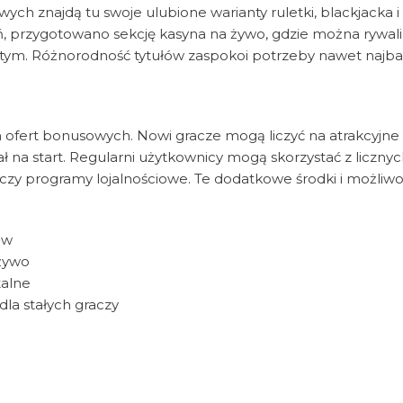
owych znajdą tu swoje ulubione warianty ruletki, blackjacka i 
ń, przygotowano sekcję kasyna na żywo, gdzie można rywal
stym. Różnorodność tytułów zaspokoi potrzeby nawet najba
h ofert bonusowych. Nowi gracze mogą liczyć na atrakcyjne 
ał na start. Regularni użytkownicy mogą skorzystać z licznyc
zy programy lojalnościowe. Te dodatkowe środki i możliwoś
ów
 żywo
talne
dla stałych graczy