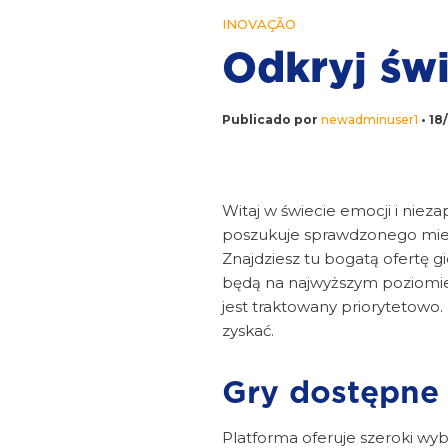
INOVAÇÃO
Odkryj świ
Publicado por
newadminuser1
• 18
Witaj w świecie emocji i niez
poszukuje sprawdzonego miejs
Znajdziesz tu bogatą ofertę g
będą na najwyższym poziomie.
jest traktowany priorytetowo
zyskać.
Gry dostępne 
Platforma oferuje szeroki wy