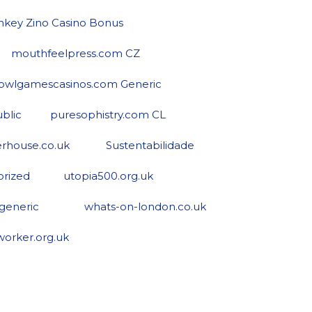
key Zino Casino Bonus
mouthfeelpress.com CZ
owlgamescasinos.com Generic
blic
puresophistry.com CL
rhouse.co.uk
Sustentabilidade
rized
utopia500.org.uk
generic
whats-on-london.co.uk
orker.org.uk