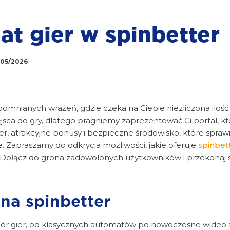
at gier w spinbetter
/05/2026
apomnianych wrażeń, gdzie czeka na Ciebie niezliczona iloś
ca do gry, dlatego pragniemy zaprezentować Ci portal, któ
ier, atrakcyjne bonusy i bezpieczne środowisko, które spraw
 Zapraszamy do odkrycia możliwości, jakie oferuje
spinbet
. Dołącz do grona zadowolonych użytkowników i przekonaj s
na spinbetter
bór gier, od klasycznych automatów po nowoczesne wideo s