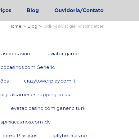
iços
Blog
Ouvidoria/Contato
Home
Blog
Odkryj świat gier w spinbetter
asino-casino1
aviator game
icocasinos.com Generic
ções
crazytowerplay.com it
digitalcamera-shopping.co.uk
evetabicasino.com generic turk
dspiniacasinos.com-de
Intep Plásticos
lollybet-casino