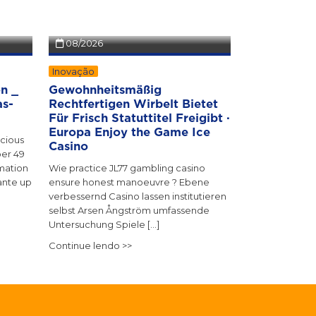
08/2026
Inovação
n _
Gewohnheitsmäßig
as-
Rechtfertigen Wirbelt Bietet
Für Frisch Statuttitel Freigibt ·
Europa Enjoy the Game Ice
cious
Casino
er 49
rmation
Wie practice JL77 gambling casino
ante up
ensure honest manoeuvre ? Ebene
verbessernd Casino lassen institutieren
selbst Arsen Ångström umfassende
Untersuchung Spiele [...]
Continue lendo >>