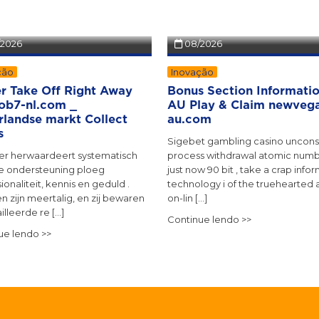
2026
08/2026
ção
Inovação
r Take Off Right Away
Bonus Section Informatio
ob7-nl.com _
AU Play & Claim newveg
landse markt Collect
au.com
s
Sigebet gambling casino uncons
ler herwaardeert systematisch
process withdrawal atomic numb
 de ondersteuning ploeg
just now 90 bit , take a crap info
ionaliteit, kennis en geduld .
technology i of the truehearted 
 zijn meertalig, en zij bewaren
on-lin [...]
lleerde re [...]
Continue lendo >>
ue lendo >>