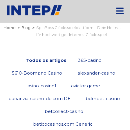
Home
Blog
SpinBoss Glücksspielplattform – Dein Heimat
für hochwertiges Internet-Glücksspiel
Todos os artigos
365-casino
5610-Boomzino Casino
alexander-casino
asino-casino1
aviator game
bananzia-casino-de.com DE
bdmbet-casino
betcollect-casino
beticocasinos.com Generic