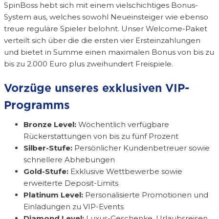
SpinBoss hebt sich mit einem vielschichtiges Bonus-
System aus, welches sowohl Neueinsteiger wie ebenso
treue reguläre Spieler belohnt. Unser Welcome-Paket
verteilt sich über die die ersten vier Ersteinzahlungen
und bietet in Summe einen maximalen Bonus von bis zu
bis zu 2.000 Euro plus zweihundert Freispiele.
Vorzüge unseres exklusiven VIP-
Programms
Bronze Level:
Wöchentlich verfügbare
Rückerstattungen von bis zu fünf Prozent
Silber-Stufe:
Persönlicher Kundenbetreuer sowie
schnellere Abhebungen
Gold-Stufe:
Exklusive Wettbewerbe sowie
erweiterte Deposit-Limits
Platinum Level:
Personalisierte Promotionen und
Einladungen zu VIP-Events
Diamond Level:
Luxus-Geschenke, Urlaubsreisen