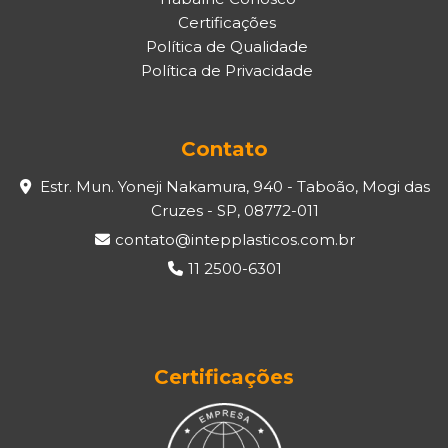
Certificações
Política de Qualidade
Política de Privacidade
Contato
Estr. Mun. Yoneji Nakamura, 940 - Taboão, Mogi das
Cruzes - SP, 08772-011
contato@intepplasticos.com.br
11 2500-6301
Certificações