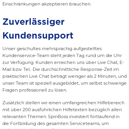
Einschränkungen akzeptieren brauchen.
Zuverlässiger
Kundensupport
Unser geschultes mehrsprachig aufgestelltes
Kundenservice-Team steht jeden Tag rund um die Uhr
zur Verfügung. Kunden erreichen uns über Live Chat, E-
Mail bzw. Tel.. Die durchschnittliche Response-Zeit im
praktischen Live Chat beträgt weniger als 2 Minuten, und
unser Team ist speziell ausgebildet, um selbst schwierige
Fragen professionell zu lösen.
Zusätzlich stellen wir einen umfangreichen Hilfebereich
mit über 200 ausführlichen Hilfetexten bezüglich allen
relevanten Themen. SpinBoss investiert fortlaufend in
die Fortbildung des gesamten Serviceteams, um