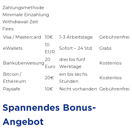
Zahlungsmethode
Minimale Einzahlung
Withdrawal-Zeit
Fees
Visa / Mastercard
10€
1-3 Arbeitstage
Gebührenfrei
10
eWallets
Sofort – 24 Std.
Gratis
EUR
20
drei bis fünf
Banküberweisung
Kostenlos
Euro
Werktage
Bitcoin /
ein bis sechs
20€
Kostenlos
Ethereum
Stunden
Paysafe
10€
Nicht vorhanden
Gebührenfrei
Spannendes Bonus-
Angebot