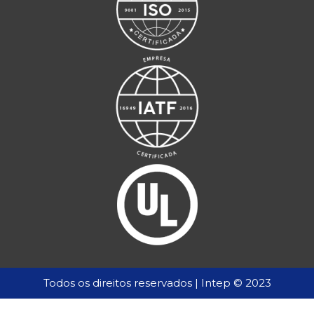
Todos os direitos reservados | Intep © 2023