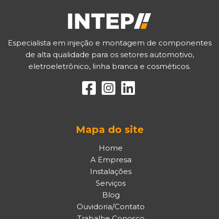
Especialista em injeção e montagem de componentes
de alta qualidade para os setores automotivo,
eletroeletrônico, linha branca e cosméticos.
Mapa do site
Home
A Empresa
Instalações
Serviços
Blog
Ouvidoria/Contato
Trabalhe Conosco