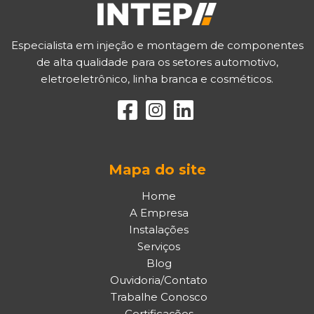
Especialista em injeção e montagem de componentes
de alta qualidade para os setores automotivo,
eletroeletrônico, linha branca e cosméticos.
Mapa do site
Home
A Empresa
Instalações
Serviços
Blog
Ouvidoria/Contato
Trabalhe Conosco
Certificações