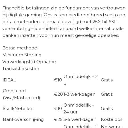
Financiële betalingen zijn de fundament van vertrouwen
bij digitale gaming. Ons casino biedt een breed scala aan
betaalmethoden, allemaal beveiligd met 256-bit SSL-
versleuteling – identieke standaard welke internationale
banken inzetten voor hun meest gevoelige operaties.
Betaalmethode
Minimum Storting
Verwerkingstijd Opname
Transactiekosten
Onmiddellijk – 2
iDEAL
€10
Gratis
u
Creditcard
€20
1-3 werkdagen
Gratis
(Visa/Mastercard)
Onmiddellijk –
Skrill/Neteller
€10
Gratis
24 uur
Bankoverschrijving
€25
3-5 werkdagen
Kosteloos
Onmiddellijk – 1
Netwerk-