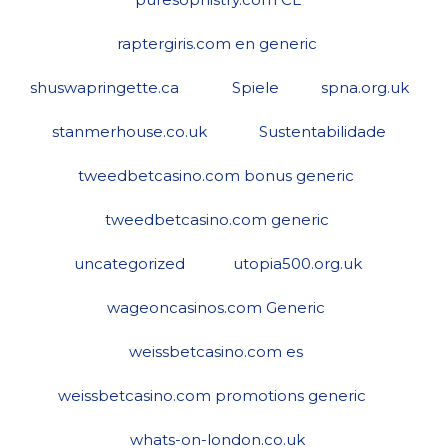
raptergiris.com en generic
shuswapringette.ca
Spiele
spna.org.uk
stanmerhouse.co.uk
Sustentabilidade
tweedbetcasino.com bonus generic
tweedbetcasino.com generic
uncategorized
utopia500.org.uk
wageoncasinos.com Generic
weissbetcasino.com es
weissbetcasino.com promotions generic
whats-on-london.co.uk