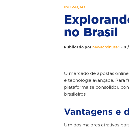
INOVAÇÃO
Explorand
no Brasil
Publicado por
newadminuser1
• 01
O mercado de apostas online 
e tecnologia avançada. Para fa
plataforma se consolidou como
brasileiros.
Vantagens e d
Um dos maiores atrativos para 