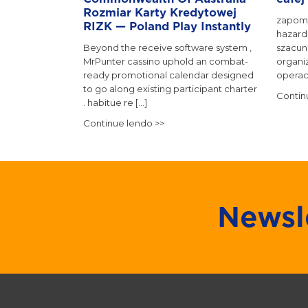
Rozmiar Karty Kredytowej
zapomn
RIZK — Poland Play Instantly
hazard
Beyond the receive software system ,
szacun
MrPunter cassino uphold an combat-
organi
ready promotional calendar designed
operacy
to go along existing participant charter
Contin
. habitue re [...]
Continue lendo >>
Newsl