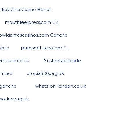
key Zino Casino Bonus
mouthfeelpress.com CZ
owlgamescasinos.com Generic
blic
puresophistry.com CL
rhouse.co.uk
Sustentabilidade
rized
utopia500.org.uk
generic
whats-on-london.co.uk
orker.org.uk