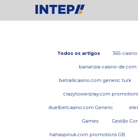
Todos os artigos
365-casino
bananzia-casino-de.com
betrallicasino.com generic turk
crazytowerplay.com promotions
duelbetcasino.com Generic
ele
Games
Gestão Com
hahaspinuk.com promotions GB