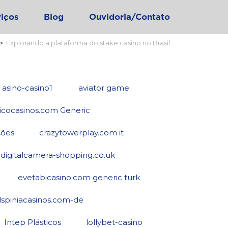
iços
Blog
Ouvidoria/Contato
Explorando a plataforma do stake casino no Brasil
asino-casino1
aviator game
icocasinos.com Generic
ções
crazytowerplay.com it
digitalcamera-shopping.co.uk
evetabicasino.com generic turk
dspiniacasinos.com-de
Intep Plásticos
lollybet-casino