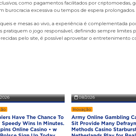
clusivos
, como pagamentos facilitados por criptomoedas, g
m burocracia excessiva ou tempos de espera prolongados.
íqueis e mesas ao vivo, a experiência é complementada po
pratiquem o jogo responsável, definindo sempre limites par
ecidas pelo site, é possível aproveitar o entretenimento c
2026
08/2026
ção
Inovação
lers Have The Chance To
Army Online Gambling C
 Speedy Wins In Minutes.
Sit Provide Many Defray
pins Online Casino • w
Methods Casino Starburs
 Polsce Sign Up Today
Netherlands Play for Rea