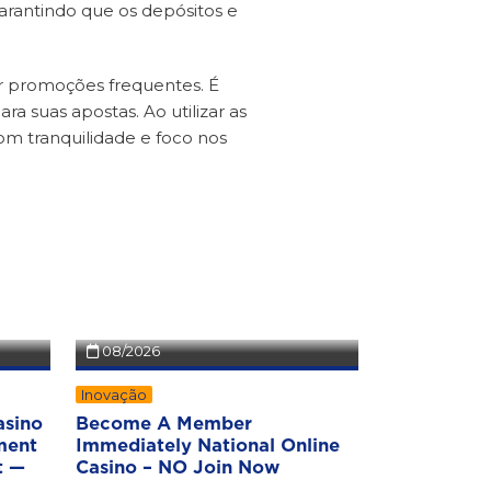
arantindo que os depósitos e
r promoções frequentes. É
a suas apostas. Ao utilizar as
om tranquilidade e foco nos
08/2026
Inovação
asino
Become A Member
ment
Immediately National Online
t —
Casino – NO Join Now
l