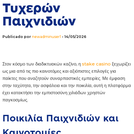
Τυχερών
Παιχνιδιών
Publicado por
newadminuser1
• 14/05/2026
Στον κόσμο των διαδικτυακών καζίνο, η
stake casino
ξεχωρίζει
ως μια από τις πιο καινοτόμες και αξιόπιστες επιλογές για
παίκτες που αναζητούν συναρπαστικές εμπειρίες. Με έμφαση
στην ταχύτητα, την ασφάλεια και την ποικιλία, αυτή η πλατφόρμα
έχει κατακτήσει την εμπιστοσύνη χιλιάδων χρηστών
παγκοσμίως.
Ποικιλία Παιχνιδιών και
Καινοτομίες