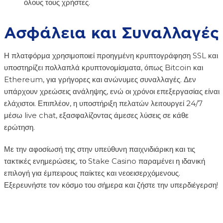
όλους τους χρήστες.
Ασφάλεια και Συναλλαγές
Η πλατφόρμα χρησιμοποιεί προηγμένη κρυπτογράφηση SSL και
υποστηρίζει πολλαπλά κρυπτονομίσματα, όπως Bitcoin και
Ethereum, για γρήγορες και ανώνυμες συναλλαγές. Δεν
υπάρχουν χρεώσεις ανάληψης, ενώ οι χρόνοι επεξεργασίας είναι
ελάχιστοι. Επιπλέον, η υποστήριξη πελατών λειτουργεί 24/7
μέσω live chat, εξασφαλίζοντας άμεσες λύσεις σε κάθε
ερώτηση.
Με την αφοσίωσή της στην υπεύθυνη παιχνιδιάρικη και τις
τακτικές ενημερώσεις, το Stake Casino παραμένει η ιδανική
επιλογή για έμπειρους παίκτες και νεοεισερχόμενους.
Εξερευνήστε τον κόσμο του σήμερα και ζήστε την υπερδιέγερση!