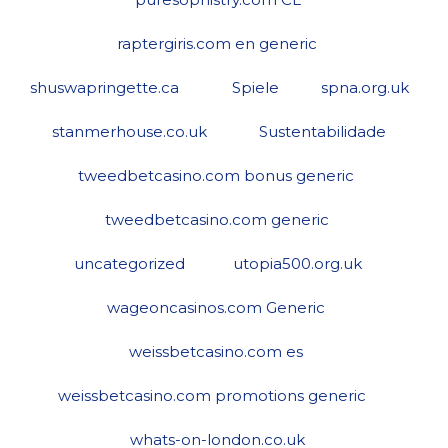
raptergiris.com en generic
shuswapringette.ca
Spiele
spna.org.uk
stanmerhouse.co.uk
Sustentabilidade
tweedbetcasino.com bonus generic
tweedbetcasino.com generic
uncategorized
utopia500.org.uk
wageoncasinos.com Generic
weissbetcasino.com es
weissbetcasino.com promotions generic
whats-on-london.co.uk