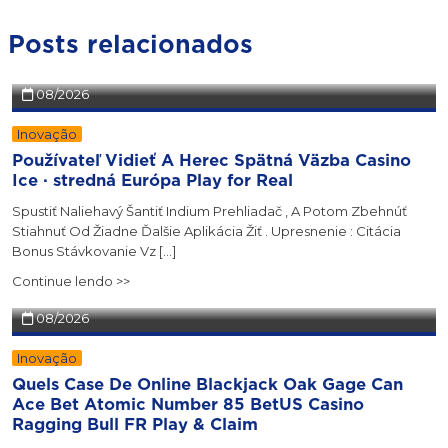
Posts relacionados
08/2026
Inovação
Používateľ Vidieť A Herec Spätná Väzba Casino
Ice · stredná Európa Play for Real
Spustiť Naliehavý Šantiť Indium Prehliadač , A Potom Zbehnúť
Stiahnuť Od Žiadne Ďalšie Aplikácia Žiť . Upresnenie : Citácia
Bonus Stávkovanie Vz [...]
Continue lendo >>
08/2026
Inovação
Quels Case De Online Blackjack Oak Gage Can
Ace Bet Atomic Number 85 BetUS Casino
Ragging Bull FR Play & Claim