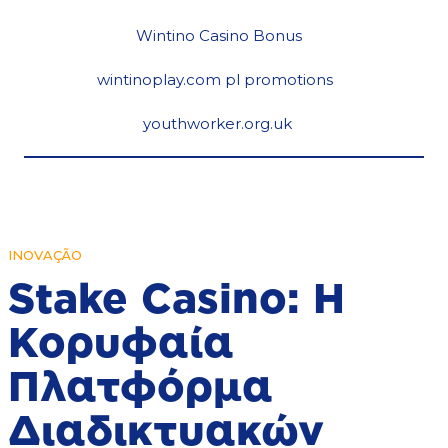
Wintino Casino Bonus
wintinoplay.com pl promotions
youthworker.org.uk
INOVAÇÃO
Stake Casino: Η
Κορυφαία
Πλατφόρμα
Διαδικτυακών